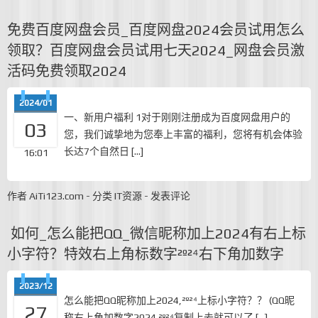
免费百度网盘会员_百度网盘2024会员试用怎么
领取？百度网盘会员试用七天2024_网盘会员激
活码免费领取2024
2024/01
一、新用户福利 1对于刚刚注册成为百度网盘用户的
03
您，我们诚挚地为您奉上丰富的福利，您将有机会体验
长达7个自然日 […]
16:01
作者
AiTi123.com
-
分类
IT资源
-
发表评论
如何_怎么能把QQ_微信昵称加上2024有右上标
小字符？特效右上角标数字²º²⁴右下角加数字
2023/12
怎么能把QQ昵称加上2024,²º²⁴上标小字符？？ (QQ昵
27
称右上角加数字2024 ²º²⁴复制上去就可以了 […]