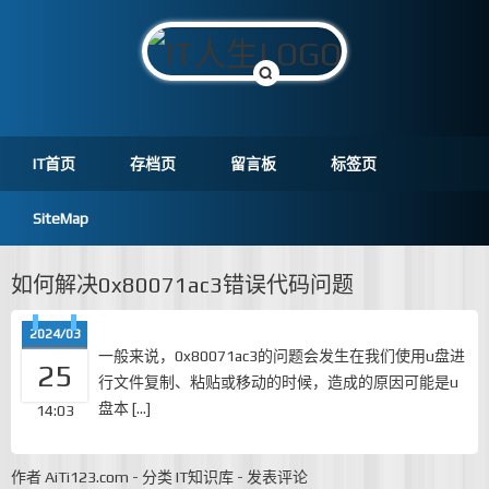
IT首页
存档页
留言板
标签页
SiteMap
如何解决0x80071ac3错误代码问题
2024/03
一般来说，0x80071ac3的问题会发生在我们使用u盘进
25
行文件复制、粘贴或移动的时候，造成的原因可能是u
盘本 […]
14:03
作者
AiTi123.com
-
分类
IT知识库
-
发表评论