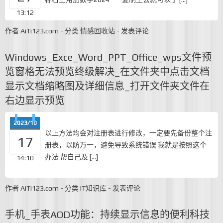
13:12
作者
AiTi123.com
-
分类
情感回收站
-
发表评论
Windows_Exce_Word_PPT_Office_wps文件预
览窗格无法预览终级解决_在文件夹中点击文档
显示文档缩略图及详细信息_打开文件夹文件在
右边显示预览
2023/10
以上方法均会对注册表进行修改，一定要先备份整个注
17
册表，以防万一，避免导致系统错误 我就是按照这个
办法 帮自己及 […]
14:10
作者
AiTi123.com
-
分类
IT知识库
-
发表评论
手机_手表AOD功能：持续显示信息的便利科技