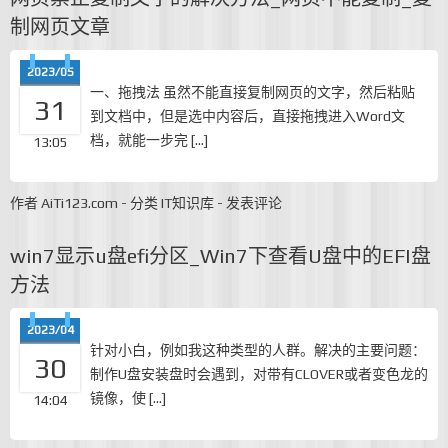
制网页文章
2023/05
一、拖拽法 虽然不能直接复制网页的文字，然后粘贴
31
到文档中，但是选中内容后，直接拖拽进入Word文
档，就能一步完 […]
13:05
作者
AiTi123.com
-
分类
IT知识库
-
发表评论
win7显示u盘efi分区_Win7下查看U盘中的EFI盘
方法
2023/04
针对小白，例如我这种类型的人群。解决的主要问题：
30
制作U盘安装盘时会遇到，对带有CLOVER或者变色龙的
镜像，使 […]
14:04