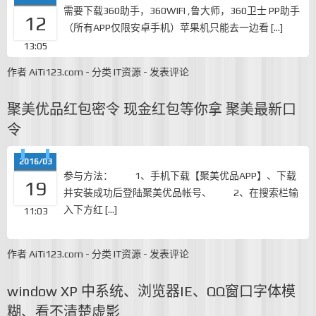
需要下载360助手，360WIFI ,鲁大师，360卫士 PP助手
12
（所有APP仅限安卓手机）苹果机只能去一边看 […]
13:05
作者
AiTi123.com
-
分类
IT资源
-
发表评论
聚美优品红包密令 现金红包等你拿 聚美最新口
令
2016/03
参与方法： 1、手机下载【聚美优品APP】、下载
19
并安装成功后登陆聚美优品帐号、 2、在搜索栏输
入下方红 […]
11:03
作者
AiTi123.com
-
分类
IT资源
-
发表评论
window XP 中系统、浏览器IE、QQ窗口字体模
糊、看不清楚虚影