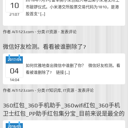
2018年7月9号雷军携小米创始人等出席小米港交所上
10
市敲锣仪式。小米港交所股票交易代码为1810，是港
股首支“ […]
21:07
作者
AiTi123.com
-
分类
IT资源
-
发表评论
微信好友检测。看看被谁删除了?
2017/04
如何优雅地查出微信中谁删了你？ 微信好友检测。看
04
看被谁删除了? 链接 […]
14:04
作者
AiTi123.com
-
分类
IT知识库
,
IT资源
-
发表评论
360红包_360手机助手_360wifi红包_360手机
卫士红包_PP助手红包集分宝_目前来说是最全的
2016/05