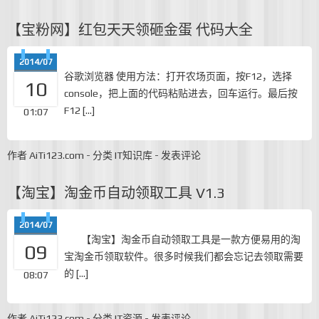
【宝粉网】红包天天领砸金蛋 代码大全
2014/07
谷歌浏览器 使用方法：打开农场页面，按F12，选择
10
console，把上面的代码粘贴进去，回车运行。最后按
F12 […]
01:07
作者
AiTi123.com
-
分类
IT知识库
-
发表评论
【淘宝】淘金币自动领取工具 V1.3
2014/07
【淘宝】淘金币自动领取工具是一款方便易用的淘
09
宝淘金币领取软件。很多时候我们都会忘记去领取需要
的 […]
08:07
作者
AiTi123.com
-
分类
IT资源
-
发表评论