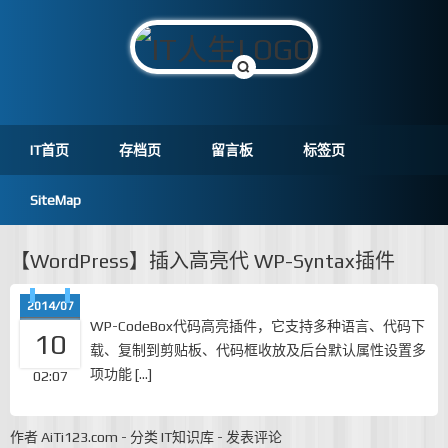
IT首页
存档页
留言板
标签页
SiteMap
【WordPress】插入高亮代 WP-Syntax插件
2014/07
WP-CodeBox代码高亮插件，它支持多种语言、代码下
10
载、复制到剪贴板、代码框收放及后台默认属性设置多
项功能 […]
02:07
作者
AiTi123.com
-
分类
IT知识库
-
发表评论