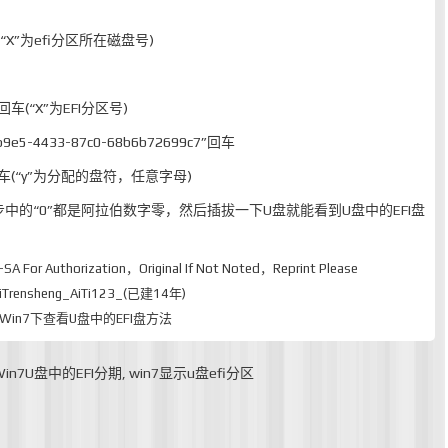
车(“X”为efi分区所在磁盘号)
X”回车(“X”为EFI分区号)
9e5-4433-87c0-68b6b72699c7”回车
y”回车(“y”为分配的盘符，任意字母)
中的“0”都是阿拉伯数字零，然后插拔一下U盘就能看到U盘中的EFI盘
-SA
For Authorization，Original If Not Noted，Reprint Please
rensheng_AiTi123_(已建14年)
区_Win7下查看U盘中的EFI盘方法
Win7U盘中的EFI分期
,
win7显示u盘efi分区