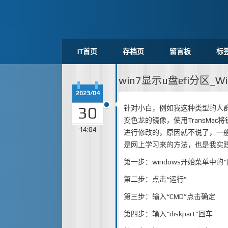
IT首页
存档页
留言板
标
win7显示u盘efi分区_
2023/04
30
针对小白，例如我这种类型的人群
变色龙的镜像，使用TransMac
14:04
进行修改的，原因就不说了，一般
是网上学习来的方法，也是我实
第一步：windows开始菜单中的“
第二步：点击“运行”
第三步：输入“CMD”点击确定
第四步：输入“diskpart”回车