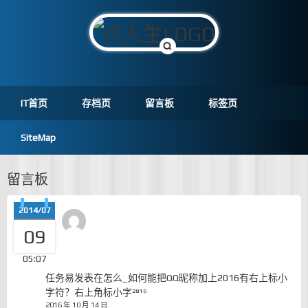
IT首页
存档页
留言板
标签页
SiteMap
留言板
2014/07
09
05:07
任务易
发表在
怎么_如何能把QQ昵称加上2016有右上标小
字符？右上角标小字²º¹⁶
2016 年 10 月 14 日