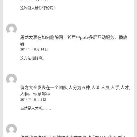
这咋没人给你评论呢！
屠龙
发表在
如何删除网上邻居中pptv多屏互动服务、播放
器
2014 年 10 月 14 日
这方法很好啊。
偏方大全
发表在
一个团队,人分为五种,人渣,人员,人手,人才,
人物。你是哪种
2014 年 10 月 8 日
当然是人才啦。。。