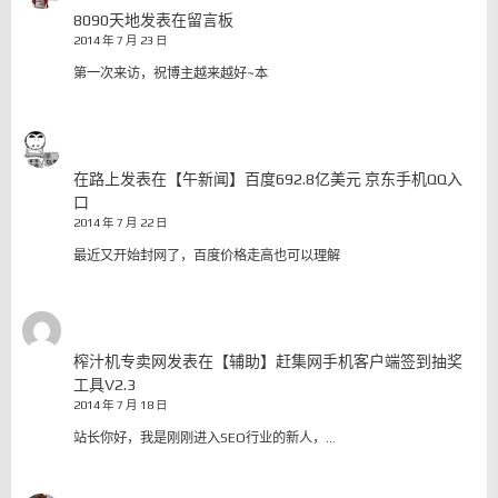
8090天地
发表在
留言板
2014 年 7 月 23 日
第一次来访，祝博主越来越好~本
在路上
发表在
【午新闻】百度692.8亿美元 京东手机QQ入
口
2014 年 7 月 22 日
最近又开始封网了，百度价格走高也可以理解
榨汁机专卖网
发表在
【辅助】赶集网手机客户端签到抽奖
工具V2.3
2014 年 7 月 18 日
站长你好，我是刚刚进入SEO行业的新人，…