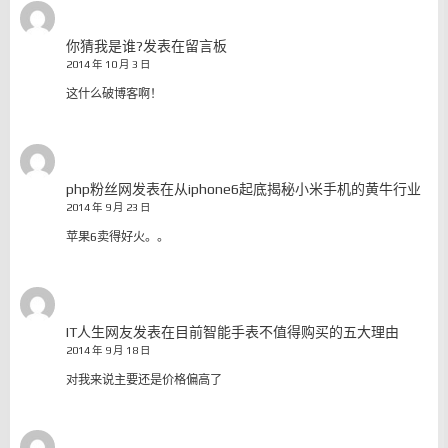
你猜我是谁?
发表在
留言板
2014 年 10 月 3 日
这什么破博客啊！
php粉丝网
发表在
从iphone6起底揭秘小米手机的黄牛行业
2014 年 9 月 23 日
苹果6卖得好火。。
IT人生网友
发表在
目前智能手表不值得购买的五大理由
2014 年 9 月 18 日
对我来说主要还是价格偏高了