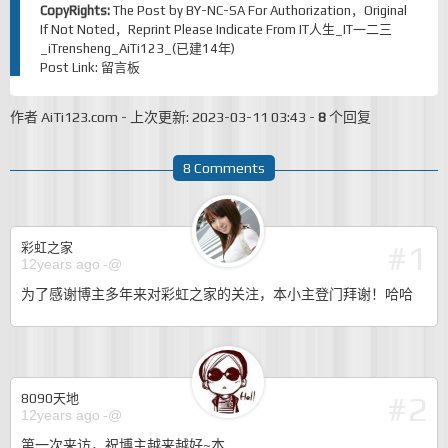
CopyRights:
The Post by
BY-NC-SA
For Authorization，Original
If Not Noted，Reprint Please Indicate From
IT人生_IT一二三
_iTrensheng_AiTi123_(已建14年)
Post Link:
留言板
作者
AiTi123.com
-
上次更新: 2023-03-11 03:43
-
8
个回复
8 Comments
#1
彩虹之家
12years ago
-@
为了感谢博主多年来对彩虹之家的关注，本小主登门拜谢！哈哈
#2
8090天地
12years ago
-@
第一次来访，祝博主越来越好~本