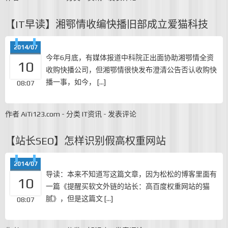
【IT早读】湘鄂情收编快播旧部成立爱猫科技
2014/07
今年6月底，有媒体报道中科院正出面协助湘鄂情全资
10
收购快播公司，但湘鄂情很快发布澄清公告否认收购快
播一事，如今， […]
08:07
作者
AiTi123.com
-
分类
IT资讯
-
发表评论
【站长SEO】怎样识别假高权重网站
2014/07
导读：本来不知道写这篇文章，因为松松的博客里面有
10
一篇《提醒买软文外链的站长：高百度权重网站的猫
腻》，但是这篇文 […]
08:07