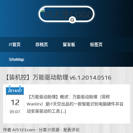
IT首页
存档页
留言板
标签页
SiteMap
【装机控】万能驱动助理 v6.1.2014.0516
2014/07
【万能驱动助理】概述：万能驱动助理（简称
12
WanDrv）是IT天空出品的一款智能识别电脑硬件并自
动安装驱动的工具 […]
05:07
作者
AiTi123.com
-
分类
IT资源
-
发表评论