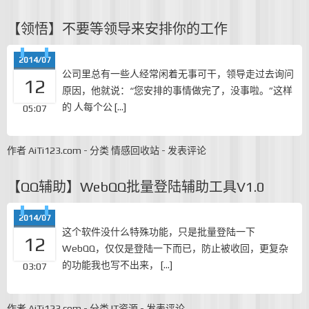
【领悟】不要等领导来安排你的工作
2014/07
公司里总有一些人经常闲着无事可干，领导走过去询问
12
原因，他就说：“您安排的事情做完了，没事啦。”这样
的 人每个公 […]
05:07
作者
AiTi123.com
-
分类
情感回收站
-
发表评论
【QQ辅助】WebQQ批量登陆辅助工具V1.0
2014/07
这个软件没什么特殊功能，只是批量登陆一下
12
WebQQ，仅仅是登陆一下而已，防止被收回，更复杂
的功能我也写不出来， […]
03:07
作者
AiTi123.com
-
分类
IT资源
-
发表评论