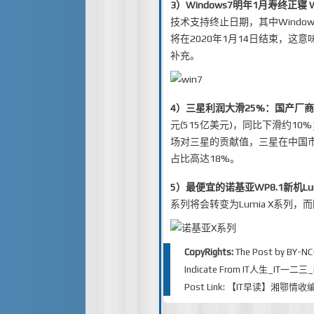
3）
Windows7明年1月寿终正寝
技术支持终止日期，其中Windo
将在2020年1月14日结束，
补充。
4）
三星利润大滑25%：国产厂
元(515亿美元)，同比下滑约10
场对三星的贡献值，三星在中国
占比高达18%。
5）
最便宜的诺基亚WP8.1新机Lum
系列将会转变为Lumia X系列，
CopyRights:
The Post by
BY-NC
Indicate From
IT人生_IT一二三_iT
Post Link:
【IT早读】湘鄂情收