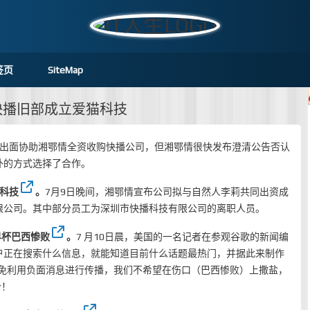
签页
SiteMap
快播旧部成立爱猫科技
正出面协助湘鄂情全资收购快播公司，但湘鄂情很快发布澄清公告否认
外的方式选择了合作。
科技
。
7月9日晚间，湘鄂情宣布公司拟与自然人李莉共同出资成
限公司。其中部分员工为深圳市快播科技有限公司的离职人员。
界杯巴西惨败
。
7 月10日晨，美国的一名记者在参观谷歌的新闻编
户正在搜索什么信息，就能知道目前什么话题最热门，并据此来制作
直在避免利用负面消息进行传播，我们不希望在伤口（巴西惨败）上撒盐，
个！