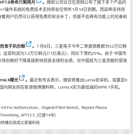
 WP7.8寿命只剩两月
。
微软公司近日在官网公布了旗下多个产品的
ws7操作系统的免费技术支持将会在明年1月14日到期。而延伸支持则
这意味着用户仍然可以获得免费的安全补丁，但是不会再有功能上的完善和
商抢食手机份额
。
7 月8日，三星电子今年二季度销售额为52万亿韩
%；运营利润为7.2万亿韩元(71亿美元)，同比下滑约25%。由于 中国市
市场份额的下降直接影响到其全球的业绩，仅中国就为三星贡献的营收
ia X曝光
。
最近有传言表示，微软将推出Lumia安卓机，诺基亚X
而国内网友则在新浪微博爆料称，Lumia X实为最低端的WP8.1手机。
-SA
For Authorization，Original If Not Noted，Reprint Please
rensheng_AiTi123_(已建14年)
编快播旧部成立爱猫科技