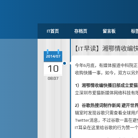
IT首页
存档页
留言板
标
【IT早读】湘鄂情收编
2014/07
10
今年6月底，有媒体报道中科院
收购快播一事，如今，双方以另
08:07
1）
湘鄂情收编快播旧部成立爱猫
立深圳市爱猫新媒体网络科技有
2）
谷歌热搜词制作新闻 避开世
辑室时发现谷歌只需查看全球用
Twitter消息，不过谷歌一
IT耳朵在这里给谷歌的行为赞一