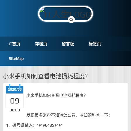
IT首页
存档页
留言板
标签页
SiteMap
小米手机如何查看电池损耗程度？
2020/03
小米手机如何查看电池损耗程度？
09
00:03
发现很多米粉不知道怎么看，冷知识科普一下：
1、拨号键输入：*#*#6485#*#*