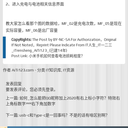
2、进入充电与电池相关信息界面
教大家怎么看那个图的数据哈，MF_02是充电次数，MF_05是现在
实际容量，MF_06是出厂容量
CopyRights:
The Post by
BY-NC-SA
For Authorization，Original
If Not Noted，Reprint Please Indicate From
IT人生_IT一二三
_iTrensheng_AiTi123_(已建14年)
Post Link:
小米手机如何查看电池损耗程度？
作者
AiTi123.com
-
分类
IT知识库
,
IT资源
发表回复
要发表评论，您必须先
登录
。
上一篇: 如何_怎么能把QQ昵称加上2020有右上标小字符？特效右
上角标数字²º²º右下角加数字
下一篇: usb-c和Type-c是一回事吗？不是的话有啥区别啊？