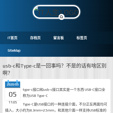
IT首页
存档页
留言板
标签页
SiteMap
usb-c和Type-c是一回事吗？不是的话有啥区别
啊？
2020/05
type-c接口和usb-c接口其实是一个东西 USB-C接口全
05
称为USB Type-C
11:05
Type-C是USB接口的一种连接介面，不分正反两面均可
插入，大小约为8.3mm×2.5mm，和其他介面一样支持USB标准的