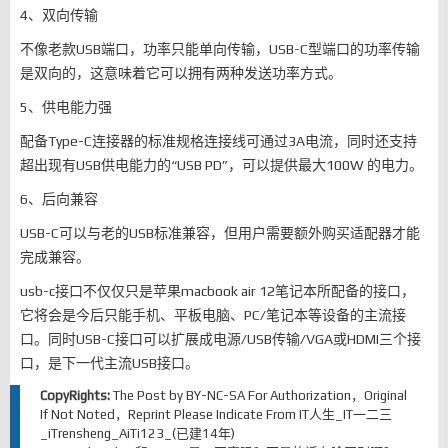
4、双向传输
不像老款USB端口，功率只能单向传输，USB-C型端口的功率传输
是双向的，这意味着它可以拥有两种发送功率方式。
5、供电能力强
配备Type-C连接器的标准规格连接线可通过3A电流，同时还支持
超出现有USB供电能力的“USB PD”，可以提供最大100W 的电力。
6、后向兼容
USB-C可以与老的USB标准兼容，但用户需要额外购买适配器才能
完成兼容。
usb-c接口不仅仅只是苹果macbook air 12笔记本所配备的接口，
它将会是今后只能手机、平板电脑、PC/笔记本等设备的主流接
口。同时USB-C接口可以扩展成电源/USB传输/VGA或HDMI三个接
口，是下一代主流USB接口。
CopyRights:
The Post by
BY-NC-SA
For Authorization，Original
If Not Noted，Reprint Please Indicate From
IT人生_IT一二三
_iTrensheng_AiTi123_(已建14年)