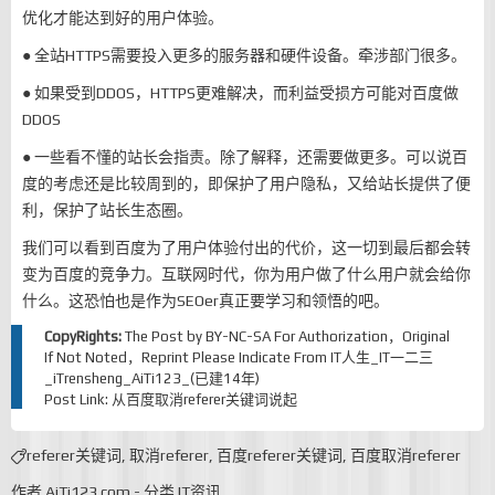
优化才能达到好的用户体验。
● 全站HTTPS需要投入更多的服务器和硬件设备。牵涉部门很多。
● 如果受到DDOS，HTTPS更难解决，而利益受损方可能对百度做
DDOS
● 一些看不懂的站长会指责。除了解释，还需要做更多。可以说百
度的考虑还是比较周到的，即保护了用户隐私，又给站长提供了便
利，保护了站长生态圈。
我们可以看到百度为了用户体验付出的代价，这一切到最后都会转
变为百度的竞争力。互联网时代，你为用户做了什么用户就会给你
什么。这恐怕也是作为SEOer真正要学习和领悟的吧。
CopyRights:
The Post by
BY-NC-SA
For Authorization，Original
If Not Noted，Reprint Please Indicate From
IT人生_IT一二三
_iTrensheng_AiTi123_(已建14年)
Post Link:
从百度取消referer关键词说起
referer关键词
,
取消referer
,
百度referer关键词
,
百度取消referer
作者
AiTi123.com
-
分类
IT资讯