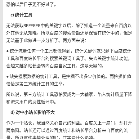
恐怕以后日子更不好过了。
c) 统计工具
无法获取REFERER中的关键字以后，除了知道一个流量来自百度以
外其他无从知晓。所以百度的搜索份额还是保留在统计中的，但是
无法基于此做进一步分析了。两方面来说：
● 统计流量任何一个工具都做得到，统计关键词就只剩下百度统计
工具和百度站长平台的搜索关键词工具了。失去关键字统计功能，
会越来越多站长会转向百度自家工具，这是无疑的。
● 缺失搜索数据的统计工具，是挖掘不出多少价值的。而挖掘价值
恰恰是第三方统计工具的生命。
所以说，第三方统计工具恐怕要成为一大输家，陷入统计质量下降
和流失用户的恶性循环中。
d) 对中小站长影响不大
作为一个站长，我当然关心自己的利益。百度关上一扇门，却打开
两扇窗。站长还可以通过百度统计和站长平台分析来自百度的流
量。所以这件事情处理的好，其实没什么影响。