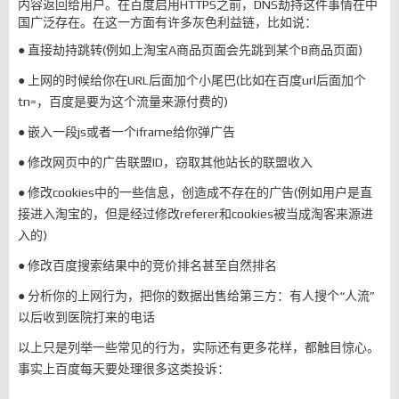
内容返回给用户。在百度启用HTTPS之前，DNS劫持这件事情在中
国广泛存在。在这一方面有许多灰色利益链，比如说：
● 直接劫持跳转(例如上淘宝A商品页面会先跳到某个B商品页面)
● 上网的时候给你在URL后面加个小尾巴(比如在百度url后面加个
tn=，百度是要为这个流量来源付费的)
● 嵌入一段js或者一个iframe给你弹广告
● 修改网页中的广告联盟ID，窃取其他站长的联盟收入
● 修改cookies中的一些信息，创造成不存在的广告(例如用户是直
接进入淘宝的，但是经过修改referer和cookies被当成淘客来源进
入的)
● 修改百度搜索结果中的竞价排名甚至自然排名
● 分析你的上网行为，把你的数据出售给第三方：有人搜个“人流”
以后收到医院打来的电话
以上只是列举一些常见的行为，实际还有更多花样，都触目惊心。
事实上百度每天要处理很多这类投诉：