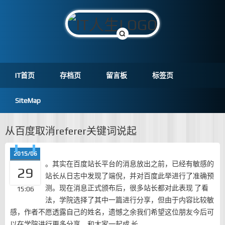
IT首页
存档页
留言板
标签页
SiteMap
从百度取消referer关键词说起
2015/06
。其实在百度站长平台的消息放出之前，已经有敏感的
29
站长从日志中发现了端倪，并对百度此举进行了准确预
测。现在消息正式颁布后，很多站长都对此表现 了看
15:06
法，学院选择了其中一篇进行分享，但由于内容比较敏
感，作者不愿透露自己的姓名，遗憾之余我们希望这位朋友今后可
以在学院进行更多分享，和大家一起成 长。