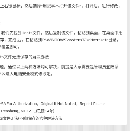
文件上右键鼠标，然后选择“用记事本打开该文件”，打开后，进行修改，
，我们先找到Hosts文件，然后复制该文件，粘贴到桌面，在桌面中用
成 后，在粘贴到C:\WINDOWS\system32\drivers\etc目录，
择覆盖即可。
的问题，通过以上两种方法均可解决，前提是大家需要是管理员登陆系
那么进入电脑安全模式修改吧。
-SA
For Authorization，Original If Not Noted，Reprint Please
rensheng_AiTi123_(已建14年)
8 hosts文件无法(不能)保存的六种解决方法