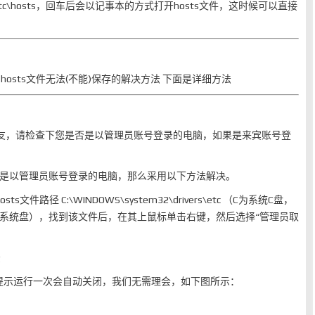
rivers\etc\hosts，回车后会以记事本的方式打开hosts文件，这时候可以直接
xp hosts文件无法(不能)保存的解决方法 下面是详细方法
的朋友，请检查下您是否是以管理员账号登录的电脑，如果是来宾账号登
。
且是以管理员账号登录的电脑，那么采用以下方法解决。
ts文件路径 C:\WINDOWS\system32\drivers\etc （C为系统C盘，
应系统盘），找到该文件后，在其上鼠标单击右键，然后选择“管理员取
提示运行一次会自动关闭，我们无需理会，如下图所示：