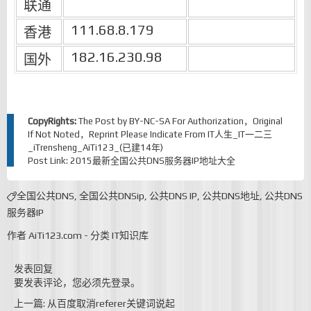
联通
111.68.8.179
香港
182.16.230.98
国外
CopyRights:
The Post by
BY-NC-SA
For Authorization，Original
If Not Noted，Reprint Please Indicate From
IT人生_IT一二三
_iTrensheng_AiTi123_(已建14年)
Post Link:
2015最新全国公共DNS服务器IP地址大全
全国公共DNS
,
全国公共DNSip
,
公共DNS IP
,
公共DNS地址
,
公共DNS
服务器IP
作者
AiTi123.com
-
分类
IT知识库
发表回复
要发表评论，您必须先
登录
。
上一篇: 从百度取消referer关键词说起