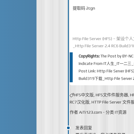
提取码 2cgn
Http File Server (HFS) – 架
_Http File Server 2.4 RC6 Bui
CopyRights:
The Post by
BY-NC
Indicate From
IT人生_IT一二三_iT
Post Link:
Http File Server 
Build319下载_Http File Serve
HFS中文版
,
HFS文件件服务器
,
H
RC7汉化版
,
HTTP File Server 
作者
AiTi123.com
-
分类
IT资源
发表回复