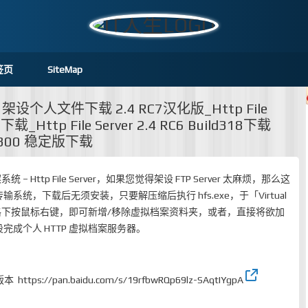
签页
SiteMap
FS) – 架设个人文件下载 2.4 RC7汉化版_Http File
19下载_Http File Server 2.4 RC6 Build318下载
.3 m300 稳定版下载
– Http File Server，如果您觉得架设 FTP Server 太麻烦，那么这
统，下载后无须安装，只要解压缩后执行 hfs.exe，于「Virtual
统)」窗格下按鼠标右键，即可新增/移除虚拟档案资料夹，或者，直接将欲加
成个人 HTTP 虚拟档案服务器。
汉化版本
https://pan.baidu.com/s/19rfbwRQp69lz-SAqtIYgpA