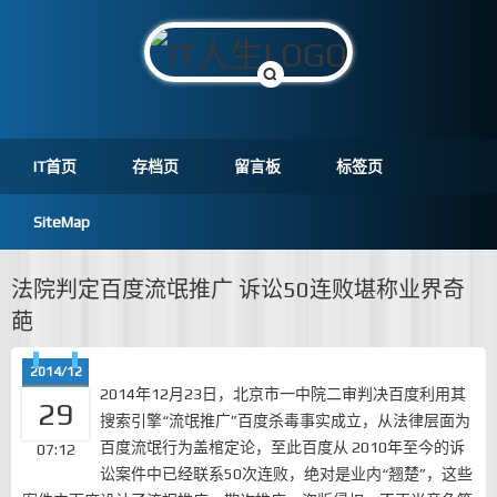
IT首页
存档页
留言板
标签页
SiteMap
法院判定百度流氓推广 诉讼50连败堪称业界奇
葩
2014/12
2014年12月23日，北京市一中院二审判决百度利用其
29
搜索引擎“流氓推广”百度杀毒事实成立，从法律层面为
百度流氓行为盖棺定论，至此百度从 2010年至今的诉
07:12
讼案件中已经联系50次连败，绝对是业内“翘楚”，这些