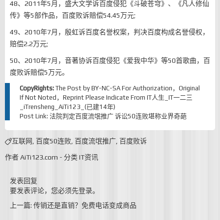
48、2011年5月，盛大文学诉百度侵犯《斗破苍穹》、《凡人修仙
传》等5部作品，百度败诉赔偿54.45万元;
49、2010年7月，殷虹诉百度名誉权案，判决百度构成名誉侵权，
赔偿2.2万元;
50、2010年7月，音著协诉百度侵犯《爱我中华》等50首歌曲，百
度败诉赔偿5万元。
CopyRights:
The Post by
BY-NC-SA
For Authorization，Original
If Not Noted，Reprint Please Indicate From
IT人生_IT一二三
_iTrensheng_AiTi123_(已建14年)
Post Link:
法院判定百度流氓推广 诉讼50连败堪称业界奇葩
互联网
,
百度50连败
,
百度流氓推广
,
百度败诉
作者
AiTi123.com
-
分类
IT资讯
发表回复
要发表评论，您必须先
登录
。
上一篇: 传销还是直销？免费电话变成商品