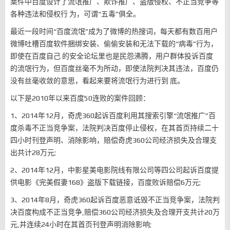
案件中百度设计了流氓推广、欺诈推广、盗版侵权、不正当竞争等
各种违法和侵权行 为，可谓“五毒”俱全。
最近一段时间“百度流氓”成为了微博的热搜词，每天都有数百用户
微博吐槽百度软件捆绑安装、偷偷安装和无法下载的“病毒”行为，
即使在百度自己 的安全论坛里也是民怨沸腾，用户群体投诉百度
的流氓行为，但百度丝毫不为所动，即使法院判决其违法，百度仍
没有丝毫收敛的意思，看起来要将流氓行为进行到 底。
以下是2010年以来百度50连败的案件回顾：
1、2014年12月，奇虎360起诉百度利用其搜索引擎“流氓推广”百
度杀毒不正当竞争案，法院判决百度停止侵权，在其首页持续二十
四小时刊登声明、消除影响，赔偿奇虎360公司经济损失及合理支
出共计28万元;
2、2014年12月，中影星美电影院线有限公司等四公司起诉百度提
供电影《完美假妻168》盗版下载链接，百度败诉赔偿6万元;
3、2014年8月，奇虎360起诉百度恶意诋毁不正当竞争案，法院判
决百度构成不正当竞争,赔偿360公司经济损失及合理开支共计20万
元,并连续24小时在其首页刊登声明消除影响;