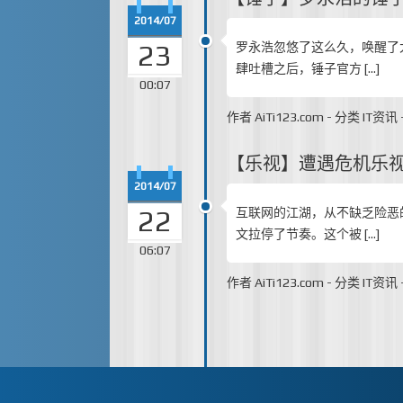
2014/07
23
罗永浩忽悠了这么久，唤醒了
肆吐槽之后，锤子官方 […]
00:07
作者
AiTi123.com
-
分类
IT资讯
【乐视】遭遇危机乐
2014/07
22
互联网的江湖，从不缺乏险恶
文拉停了节奏。这个被 […]
06:07
作者
AiTi123.com
-
分类
IT资讯