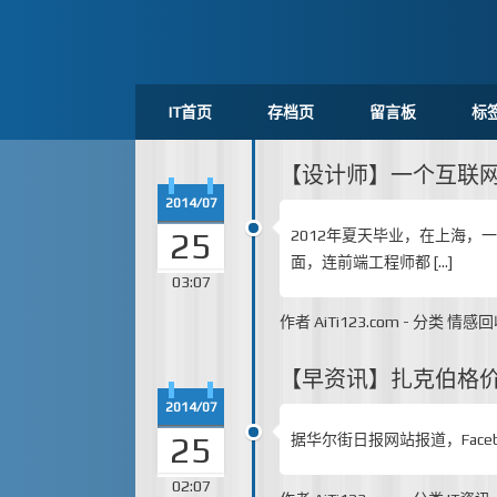
IT首页
存档页
留言板
标
【设计师】一个互联网
2014/07
25
2012年夏天毕业，在上海，
面，连前端工程师都 […]
03:07
作者
AiTi123.com
-
分类
情感回
【早资讯】扎克伯格价
2014/07
25
据华尔街日报网站报道，Facebook
02:07