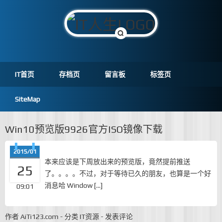
IT首页
存档页
留言板
标签页
SiteMap
Win10预览版9926官方ISO镜像下载
2015/01
本来应该是下周放出来的预览版，竟然提前推送
25
了。。。。不过，对于等待已久的朋友，也算是一个好
消息哈 Window […]
09:01
作者
AiTi123.com
-
分类
IT资源
-
发表评论