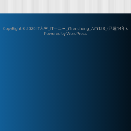
CopyRight © 2026
IT人生_IT一二三_iTrensheng_AiTi123_(已建14年)
.
Powered by
WordPress