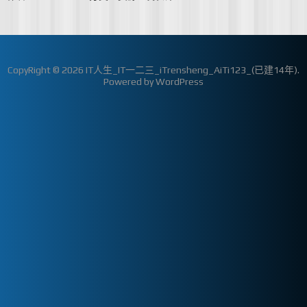
CopyRight © 2026
IT人生_IT一二三_iTrensheng_AiTi123_(已建14年)
.
Powered by
WordPress