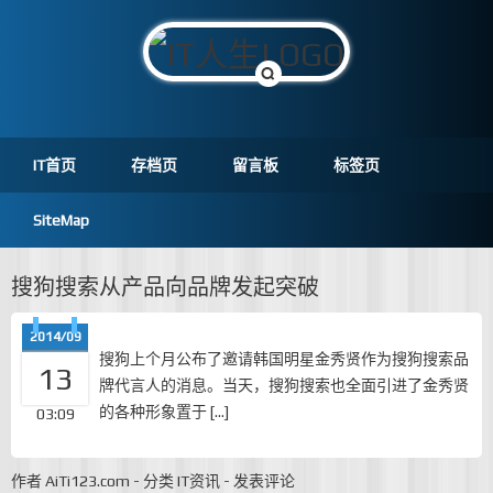
IT首页
存档页
留言板
标签页
SiteMap
搜狗搜索从产品向品牌发起突破
2014/09
搜狗上个月公布了邀请韩国明星金秀贤作为搜狗搜索品
13
牌代言人的消息。当天，搜狗搜索也全面引进了金秀贤
的各种形象置于 […]
03:09
作者
AiTi123.com
-
分类
IT资讯
-
发表评论