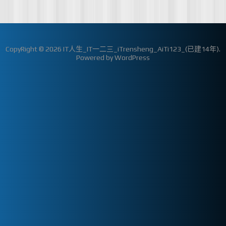
CopyRight © 2026
IT人生_IT一二三_iTrensheng_AiTi123_(已建14年)
.
Powered by
WordPress