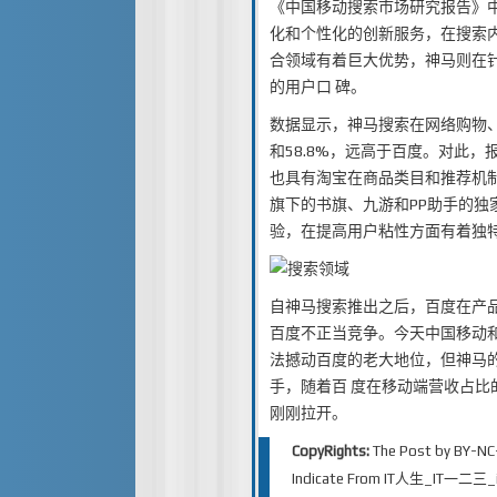
《中国移动搜索市场研究报告》
化和个性化的创新服务，在搜索内
合领域有着巨大优势，神马则在
的用户口 碑。
数据显示，神马搜索在网络购物、游
和58.8%，远高于百度。对此
也具有淘宝在商品类目和推荐机
旗下的书旗、九游和PP助手的
验，在提高用户粘性方面有着独
自神马搜索推出之后，百度在产品
百度不正当竞争。今天中国移动和
法撼动百度的老大地位，但神马
手，随着百 度在移动端营收占比
刚刚拉开。
CopyRights:
The Post by
BY-NC
Indicate From
IT人生_IT一二三_iT