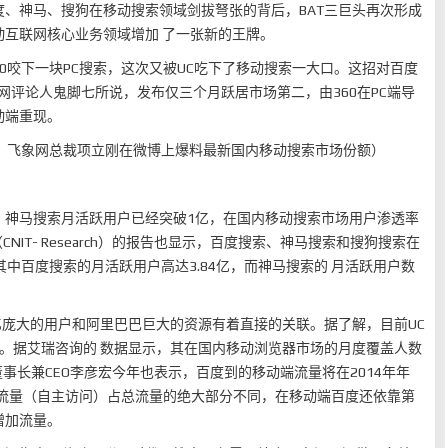
、神马、搜狗在移动搜索领域剑拔弩张的背后，BAT三巨头再次形成
动互联网核心业务领域增加 了一张新的王牌。
60咬下一块PC搜索，这次又被UC吃下了移动搜索一大口。这招对百度
网评论人鬼脚七所说，发布仅三个月跃居市场第二，由360在PC端导
动端重现。
、飞象网总裁项立刚在微博上爆料最新国内移动搜索市场份额）
露，神马搜索月活跃用户已经突破1亿，在国内移动搜索市场用户渗透率
CNIT- Research）的报告也显示，百度搜索、神马搜索和搜狗搜索在
其中百度搜索的月活跃用户高达3.84亿，而神马搜索的 月活跃用户数
亿庞大的用户和阿里巴巴巨大的资源有着直接的关联。据了解，目前UC
。据艾瑞咨询的 数据显示，其在国内移动浏览器市场的月度覆盖人数
董事长兼CEO李彦宏今年也表示，百度到的移动端流量将在2014年年
然流量（自主访问）占总流量的绝大部分不同，在移动端百度还依靠第
增加流量。