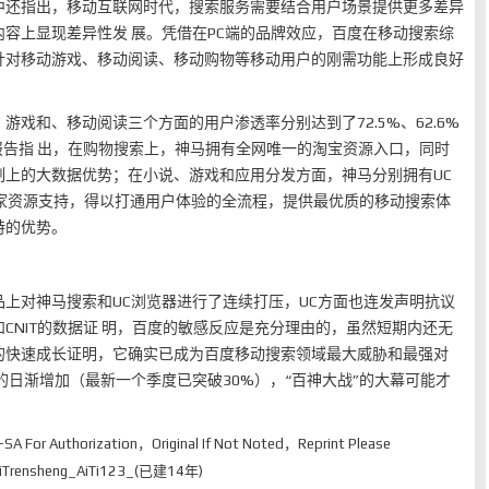
中还指出，移动互联网时代，搜索服务需要结合用户场景提供更多差异
容上显现差异性发 展。凭借在PC端的品牌效应，百度在移动搜索综
针对移动游戏、移动阅读、移动购物等移动用户的刚需功能上形成良好
戏和、移动阅读三个方面的用户渗透率分别达到了72.5%、62.6%
，报告指 出，在购物搜索上，神马拥有全网唯一的淘宝资源入口，同时
制上的大数据优势；在小说、游戏和应用分发方面，神马分别拥有UC
独家资源支持，得以打通用户体验的全流程，提供最优质的移动搜索体
特的优势。
上对神马搜索和UC浏览器进行了连续打压，UC方面也连发声明抗议
CNIT的数据证 明，百度的敏感反应是充分理由的，虽然短期内还无
的快速成长证明，它确实已成为百度移动搜索领域最大威胁和最强对
的日渐增加（最新一个季度已突破30%），“百神大战”的大幕可能才
-SA
For Authorization，Original If Not Noted，Reprint Please
rensheng_AiTi123_(已建14年)