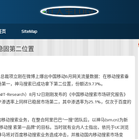
签页
SiteMap
稳固第二位置
网总裁项立刚在微博上爆出中国移动6月网关流量数据：在移动搜索垂
第一，神马搜索已成功拿下第二位置，份额达9.73%。
IT-Research）8月12日刚刚发布的《中国移动搜索市场研究报告》
渗透率上同样已稳居市场第二，其中渗透率为25.1%，仅次于百度的
的移动搜索业务，在整合阿里巴巴“一搜”团队后，以神马(sm.cn)为新
移动搜 索第一品牌”的目标。当时就有业内人士指出，依托于UC浏览
神马将对百度移动搜索业务造成冲击，并推动国内移动搜索市场变