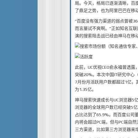
局。今天，格局已逐渐清晰，百度
了鼎足之势，也为阿里巴巴在移
“百度没有强力渠道的弱点曾被3
而言屡试不爽啊。”正如知名互联
演的搜索阻击战已经由神马在移
（知名通信专家
此前，UC优视CEO俞永福曾透
突破20%。本次中国IT研究中心（
7月份月活跃用户数都超过1亿，
为1.35亿。
神马搜索快速成长与UC浏览器5
浏览器的全球用户数已经突破5亿
占比达到了65.9%。而百度公司
内将会超过PC端，但与PC端自
三方渠道，比如第三方浏览器来