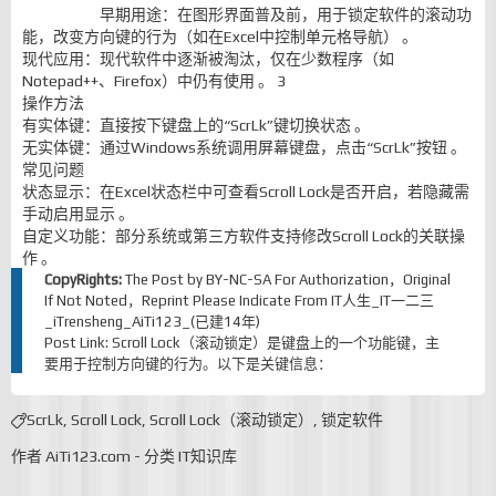
早期用途：在图形界面普及前，用于锁定软件的滚动功
能，改变方向键的行为（如在Excel中控制单元格导航） 。 ‌
现代应用：现代软件中逐渐被淘汰，仅在少数程序（如
Notepad++、Firefox）中仍有使用 。 ‌3
操作方法
有实体键：直接按下键盘上的“ScrLk”键切换状态 。 ‌
无实体键：通过Windows系统调用屏幕键盘，点击“ScrLk”按钮 。 ‌
常见问题
状态显示：在Excel状态栏中可查看Scroll Lock是否开启，若隐藏需
手动启用显示 。 ‌
自定义功能：部分系统或第三方软件支持修改Scroll Lock的关联操
作 。 ‌
CopyRights:
The Post by
BY-NC-SA
For Authorization，Original
If Not Noted，Reprint Please Indicate From
IT人生_IT一二三
_iTrensheng_AiTi123_(已建14年)
Post Link:
Scroll Lock（滚动锁定）是键盘上的一个功能键，主
要用于控制方向键的行为。以下是关键信息：
ScrLk
,
Scroll Lock
,
Scroll Lock（滚动锁定）
,
锁定软件
作者
AiTi123.com
-
分类
IT知识库