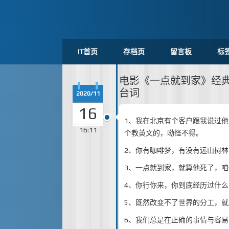
IT首页
存档页
留言板
标
电影《一点就到家》经典
台词
2020/11
16
1、我在北京有个客户跟我说过
16:11
个教英文的，呦怪不得。
2、你有咖啡梦，有没有远山树
3、一点就到家，就算他死了，咱
4、你行你来，你到底经历过什么
5、既然改变不了世界的分工，
6、我们总是在正确的事情与容