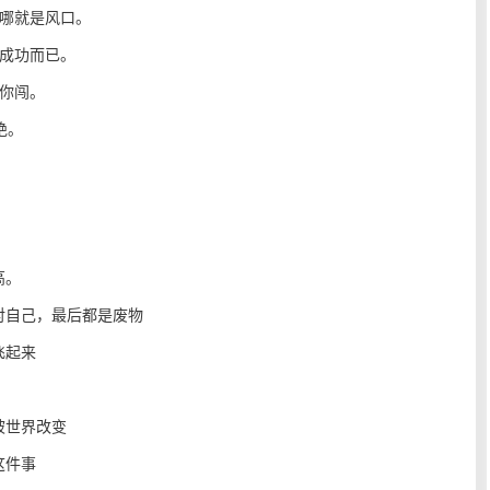
哪哪就是风口。
有成功而已。
任你闯。
绝。
高。
对自己，最后都是废物
飞起来
被世界改变
这件事