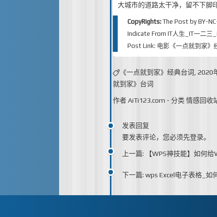
大城市的道路太干净，留不下脚
CopyRights:
The Post by
BY-NC
Indicate From
IT人生_IT一二三_iT
Post Link:
电影《一点就到家》经
《一点就到家》经典台词
,
202
就到家》台词
作者
AiTi123.com
-
分类
情感回收
发表回复
要发表评论，您必须先
登录
。
上一篇: 【WPS神技能】如何给
下一篇: wps Excel电子表