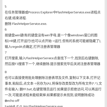
5
在任务管理器或Process Explorer中FlashHelperService.exe进程点
右键,结束进程.
删除 FlashHelperService.exe.
6
按键盘win键(有的键盘没有win字母,是一个像windows窗口的图
标)+R键,打开运行(也可以点开始->运行,但有的系统可能被隐藏了),
输入regedit点确定,打开注册表管理器
7
打开搜索,输入FlashHelperService点查找下一个,找到后右键删除,
然后按F3搜索下一个,继续删除.提示搜索完毕后关闭注册表管理器
8
也可以直接使用批处理删除注册表项及文件,复制以下文本,打开记
事本,粘贴后,点文本->另存为(A),将保存改类型改为所有文件(*.*),文
件名输入: 删FF.bat,右键管理员运行.如果提示拒绝访问,可以再运行
一次,可能是进程未能结束掉.如果都提示未找到,说明删除成功
@echo off
taskkill /f /t /im FlashHelperService.exe