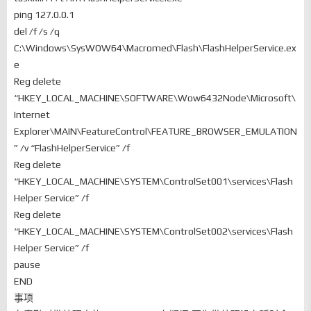
ping 127.0.0.1
del /f /s /q
C:\Windows\SysWOW64\Macromed\Flash\FlashHelperService.ex
e
Reg delete
“HKEY_LOCAL_MACHINE\SOFTWARE\Wow6432Node\Microsoft\
Internet
Explorer\MAIN\FeatureControl\FEATURE_BROWSER_EMULATION
” /v “FlashHelperService” /f
Reg delete
“HKEY_LOCAL_MACHINE\SYSTEM\ControlSet001\services\Flash
Helper Service” /f
Reg delete
“HKEY_LOCAL_MACHINE\SYSTEM\ControlSet002\services\Flash
Helper Service” /f
pause
END
事项