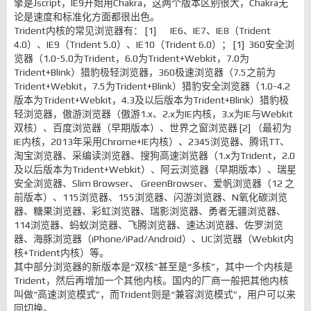
擎是Jscript，IE9开始用Chakra，这两个版本区别很大，Chakra无
论是速度和标准化方面都很出色。
Trident内核的常见浏览器有： [1] IE6、IE7、IE8（Trident
4.0）、IE9（Trident 5.0）、IE10（Trident 6.0）； [1] 360安全浏
览器（1.0-5.0为Trident，6.0为Trident+Webkit，7.0为
Trident+Blink）猎豹极轻浏览器，360极速浏览器（7.5之前为
Trident+Webkit，7.5为Trident+Blink）猎豹安全浏览器（1.0-4.2
版本为Trident+Webkit，4.3及以后版本为Trident+Blink）猎豹极
轻浏览器，傲游浏览器（傲游1.x、2.x为IE内核，3.x为IE与Webkit
双核）、百度浏览器（早期版本）、世界之窗浏览器 [2] （最初为
IE内核，2013年采用Chrome+IE内核）、2345浏览器、腾讯TT、
淘宝浏览器、采编读浏览器、搜狗高速浏览器（1.x为Trident，2.0
及以后版本为Trident+Webkit）、阿云浏览器（早期版本）、瑞星
安全浏览器、Slim Browser、 GreenBrowser、爱帆浏览器（12 之
前版本）、115浏览器、155浏览器、闪游浏览器、N氧化碳浏览
器、糖果浏览器、彩虹浏览器、瑞影浏览器、勇者无疆浏览器、
114浏览器、蚂蚁浏览器、飞腾浏览器、速达浏览器、佐罗浏览
器、海豚浏览器（iPhone/iPad/Android）、UC浏览器（Webkit内
核+Trident内核）等。
其中部分浏览器的新版本是“双核”甚至是“多核”，其中一个内核是
Trident，然后再增加一个其他内核。国内的厂商一般把其他内核
叫做“高速浏览模式”，而Trident则是“兼容浏览模式”，用户可以来
回切换。