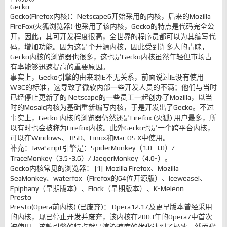
Gecko
Gecko(Firefox内核)：Netscape6开始采用的内核，后来的Mozilla
FireFox(火狐浏览器) 也采用了该内核，Gecko的特点是代码完全公
开，因此，其可开发程度很高，全世界的程序员都可以为其编写代
码，增加功能。因为这是个开源内核，因此受到许多人的青睐，
Gecko内核的浏览器也很多，这也是Gecko内核虽然年轻但市场占
有率能够迅速提高的重要原因。
事实上，Gecko引擎的由来跟IE不无关系，前面说过IE没有使用
W3C的标准，这导致了微软内部一些开发人员的不满；他们与当时
已经停止更新了的 Netscape的一些员工一起创办了Mozilla，以当
时的Mosaic内核为基础重新编写内核，于是开发出了Gecko。不过
事实上，Gecko 内核的浏览器仍然还是Firefox (火狐) 用户最多，所
以有时也会被称为Firefox内核。此外Gecko也是一个跨平台内核，
可以在Windows、 BSD、Linux和Mac OS X中使用。
补充：JavaScript引擎是：SpiderMonkey（1.0-3.0）/
TraceMonkey（3.5-3.6）/ JaegerMonkey（4.0-）。
Gecko内核常见的浏览器： [1] Mozilla Firefox、Mozilla
SeaMonkey、waterfox（Firefox的64位开源版）、Iceweasel、
Epiphany（早期版本）、Flock（早期版本）、K-Meleon
Presto
Presto(Opera前内核) (已废弃)： Opera12.17及更早版本曾经采用
的内核，现已停止开发并废弃，该内核在2003年的Opera7中首次