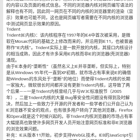
的内容以及页面的格式信息。不同的浏览器内核对网页编写语法的
解释也有不同，因此同一网页在不同的内核的浏览器里的渲染（显
示）效果也可能不同，这也是网页编写者需要在不同内核的浏览器
中测试网页显示效果的原因。
Trident
Trident(IE内核)：该内核程序在1997年的IE4中首次被采用，是微
软在Mosaic代码的基础之上修改而来的，并沿用到IE11，也被普遍
称作”IE内核”。Trident实际上是一款开放的内核，其接口内核设计
的相当成熟，因此才有许多采用IE内核而非IE的浏览器(壳浏览器)
涌现。
由于IE本身的“垄断性”（虽然名义上IE并非垄断，但实际上，特别
是从Windows 95年代一直到XP初期，就市场占有率来说IE的确借
助Windows的东风处于“垄断”的地位）而使得Trident内核的长期
一家独大，微软很长时间都并没有更新Trident内核，这导致了两
个后果——一是Trident内核曾经几乎与W3C标准脱节（2005
年），二是Trident内核的大量 Bug等安全性问题没有得到及时解
决，然后加上一些致力于开源的开发者和一些学者们公开自己认为
IE浏览器不安全的观点，也有很多用户转向了其他浏览器，Firefox
和Opera就是这个时候兴起的。非Trident内核浏览器的市场占有率
大幅提高也致使许多网页开发人员开始注意网页标准和非IE浏览器
的浏览效果问题。
补充：IE从版本11开始，初步支持WebGL技术。IE8的JavaScript引