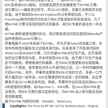
KHTML，是HTML网页排版引擎之一，由KDE所开发。
KDE系统自KDE2版起，在档案及网页浏览器使用了KHTML引擎。
该引擎以C++编程语言所写，并以LGPL授权，支援大多数网页浏览
标准。由于微软的Internet Explorer的占有率相当高，不少以
FrontPage制作的网页均包含只有IE才能读取的非标准语法，为了
使KHTML引擎可呈现的网页达到最多，部分IE专属的语法也一并支
援。
KHTML拥有速度快捷的优点，但对错误语法的容忍度则比Mozilla产
品所使用的Gecko引擎小。
苹果电脑于2002年采纳了KHTML，作为开发Safari浏览器之用，并
发布所修改的最新及过去版本源代码。后来发表了开放源代码的
WebCore及WebKit引擎，它们均是KHTML的衍生产品，在开发网
站列出引擎改变内容，并会传回至KDE计划。由于两个衍生产品各
走不同路线，使两者源代码偏离，在与KDE交换更新会出现困难。
其中一个原因，是苹果在对外公开源代码之前，以一年时间编修他
们的KHTML。另外，苹果传送更新至KDE计划的方式，多是一口气
把大量改动一起传送，KDE在整理资料也出现一定的困难，及后苹
果表示会以CVS格式来传送。再者，苹果所作出的改动包括Mac OS
X系统独有的事物，如Objective-C、KWQ等，在Linux及KHTML是
没有的。但KDE方面仍透过这些改动，为KHTML加入新功能及加快
其排版速度。
基于KHTML内核的内核：WebKit、WebCore。
CopyRights:
The Post by
BY-NC-SA
For Authorization，Original