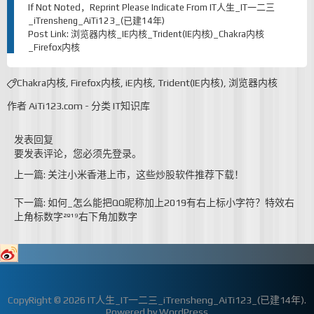
If Not Noted，Reprint Please Indicate From
IT人生_IT一二三
_iTrensheng_AiTi123_(已建14年)
Post Link:
浏览器内核_IE内核_Trident(IE内核)_Chakra内核
_Firefox内核
Chakra内核
,
Firefox内核
,
iE内核
,
Trident(IE内核)
,
浏览器内核
作者
AiTi123.com
-
分类
IT知识库
发表回复
要发表评论，您必须先
登录
。
上一篇: 关注小米香港上市，这些炒股软件推荐下载！
下一篇: 如何_怎么能把QQ昵称加上2019有右上标小字符？特效右
上角标数字²º¹⁹右下角加数字
CopyRight © 2026
IT人生_IT一二三_iTrensheng_AiTi123_(已建14年)
.
Powered by
WordPress