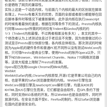
被使用，该款引擎的特点就是渲染速度的优化达到了极致，然而代
价是牺牲了网页的兼容性。
实际上这是一个动态内核，与前面几个内核的最大的区别就在脚本
处理上，Presto有着天生的优势，页面的全部或者部分都能够在回
应脚本事件时等情况下被重新解析。此外该内核在执行Javascrīpt
的时候有着最快的速度，根据在同等条件下的测试，Presto内核执
行同等Javascrīpt所需的时间仅有Trident和Gecko内核的约
1/3（Trident内核最慢，不过两者相差没有多大），本文的其中一
个修改者认为上述测试信息过于老旧且不完整，因为他曾做过的小
测试显示Presto部分快部分慢，各内核总体相当。那次测试的时候
因为Apple机的硬件条件和普通PC机不同所以没有测试WebCore内
核。只可惜Presto是商业引擎，使用Presto的除开Opera以外，只
剩下NDSBrowser、Wii Internet Channle、Nokia 770网络浏览器
等，这很大程度上限制了Presto的发展。
Opera现已改用Google Chrome的Blink内核。
Webkit
Webkit(Safari内核,Chrome内核原型,开源):它是苹果公司自己的内
核，也是苹果的Safari浏览器使用的内核。 Webkit引擎包含
WebCore排版引擎及JavaScriptCore解析引擎，均是从KDE的
KHTML及KJS引擎衍生而来，它们都是自由软件，在GPL条约下授
权，同时支持BSD系统的开发。所以Webkit也是自由软件，同时开
放源代码。在安全方面不受IE、Firefox的制约，所以Safari浏览器
在国内还是很安全的。