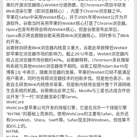
果的开源浏览器核心Webkit分道扬镳，在Chromium项目中研发
Blink渲染引擎（即浏览器核心），内置于Chrome浏览器之中。
苹果在Safari中采用Webkit核心，并于2005年将Webkit公开为开
源软件。谷歌当时采用苹果的Webkit核心打造了Chrome浏览器。
Opera也宣布称将会转向Webkit核心，但是谷歌宣布此举后，
Opera表示将会跟随谷歌采用其Blink浏览器核心，同时参与了Blink
的开发。
谷歌转向研发Blink浏览器内核意义重大，谷歌此举欲降低Webkit
即苹果在浏览器市场的影响力。截止2012年底，Webkit浏览器内
核占总浏览器市场份额约40%。谷歌解释称，Chromium多处理架
构系统与其他Webkit浏览器很不相同。谷歌工程师Adam Barth在
博客 [3] 中表示，随着浏览器的发展，苹果的Webkit已经不能满足
用户需求，同时也有碍浏览器技术的创新步伐。但是他也表示，谷
歌自主研发Blink内核绝非易事，但是新内核将会提升整个开源网络
生态系统的机能。谷歌做出此举之际，Mozilla与三星也达成合作协
议开发“下一代”浏览器渲染引擎Servo。
WebCore
WebCore是苹果公司开发的排版引擎，它是在另外一个排版引擎
“KHTML”的基础上而来的。使用WebCore的主要有Safari，此外还
有OmniWeb、Shiira、Swift等。Safari现支持Windows，但效果不
如iOS上的。
KHTML