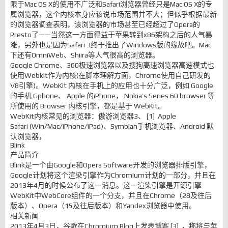
限于Mac OS X的使用不广泛和Safari浏览器曾经只是Mac OS X的专
属浏览器，这个内核本身应该说市场范围并不大；但似乎根据最新
的浏览器调查表明，该浏览器的市场甚至已经超过了Opera的
Presto了——当然这一方面得益于苹果转到x86架构之后的人气暴
涨，另外也是因为Safari 3终于推出了Windows版的缘故吧。Mac
下还有OmniWeb、Shiira等人气很高的浏览器。
Google Chrome、360极速浏览器以及搜狗高速浏览器高速模式也
使用Webkit作为内核(在脚本理解方面，Chrome使用自己研发的
V8引擎)。WebKit 内核在手机上的应用也十分广泛，例如 Google
的手机 Gphone、 Apple 的iPhone， Nokia’s Series 60 browser 等
所使用的 Browser 内核引擎，都是基于 WebKit。
WebKit内核常见的浏览器：傲游浏览器3、 [1] Apple
Safari (Win/Mac/iPhone/iPad)、Symbian手机浏览器、Android 默
认浏览器，
Blink
产品简介
Blink是一个由Google和Opera Software开发的浏览器排版引擎，
Google计划将这个渲染引擎作为Chromium计划的一部分，并且在
2013年4月的时候公布了这一消息。这一渲染引擎是开源引擎
WebKit中WebCore组件的一个分支，并且在Chrome（28及往后
版本）、Opera（15及往后版本）和Yandex浏览器中使用。
相关新闻
2013年4月3日，谷歌在Chromium Blog上发表博客 [3] ，称将与苹