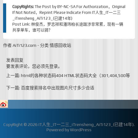
CopyRights:
The Post by
BY-NC-SA
For Authorization，Original
If Not Noted，Reprint Please Indicate From
IT人生_IT一二三
_iTrensheng_AiTi123_(已建14年)
Post Link:
林俊杰，罗志祥和潘玮柏长途跋涉非常累，现有一辆
共享单车，谁可以骑？
作者
AiTi123.com
-
分类
情感回收站
发表回复
要发表评论，您必须先
登录
。
上一篇: html的各种状态码404 HTML状态码大全（301,404,500等
下一篇: 百度搜索排名中出现图片尺寸多少合适
CopyRight © 2026
IT人生_IT一二三_iTrensheng_AiTi123_(已建14年)
.
Powered by
WordPress