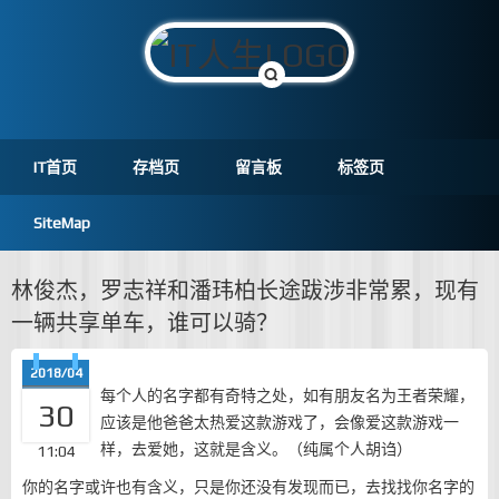
IT首页
存档页
留言板
标签页
SiteMap
林俊杰，罗志祥和潘玮柏长途跋涉非常累，现有
一辆共享单车，谁可以骑？
2018/04
每个人的名字都有奇特之处，如有朋友名为王者荣耀，
30
应该是他爸爸太热爱这款游戏了，会像爱这款游戏一
样，去爱她，这就是含义。（纯属个人胡诌）
11:04
你的名字或许也有含义，只是你还没有发现而已，去找找你名字的