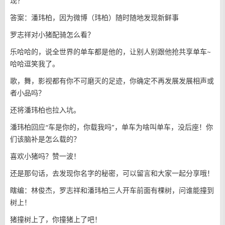
现？
答案：潘玮柏，因为微博（玮柏）随时随地发现新鲜事
罗志祥对小猪配骑怎么看？
乐哈哈的，说全世界的单车都是他的，让别人别跟他抢共享单车~
哈哈逗笑我了。
歌，舞，影视都有你不可磨灭的足迹，你确定不再发展发展相声或
者小品吗？
还将潘玮柏也拉入坑。
潘玮柏回应“车是你的，你载我吗”，单车为啥叫单车，没后座！你
们该脑补是怎么载的？
喜欢小猪吗？赞一波！
还是那句话，去发现你名字的秘密，可以留言和大家一起分享哦！
瞎编：林俊杰，罗志祥和潘玮柏三人开车前面有棵树，问谁能撞到
树上！
猪撞树上了，你撞猪上了吧！