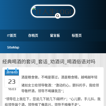
IT首页
存档页
留言板
标签页
SiteMap
经典喝酒的套词_套话_劝酒词_喝酒俗语对吗
2018/03
酒是粮食做，不喝是罪过，酒是粮食精，越喝越年轻
23
诸如女士给领导敬酒：“激动的心，颤抖的手，我给领
16:03
导敬杯酒，领导不喝嫌我丑”；
“领导在上我在下，您说几下就几下(碰杯)”；“心儿颤，手儿抖，我
给领导端个酒，领导喝了俺高兴，领导不喝俺不走”。