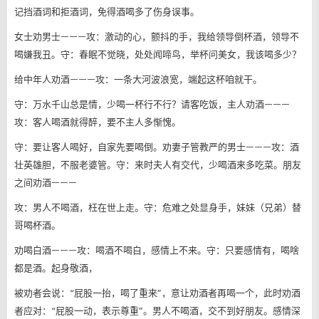
记挡酒词和拒酒词，免得酒喝多了伤身误事。
女士劝男士———攻：激动的心，颤抖的手，我给领导倒杯酒，领导不
喝嫌我丑。守：春眠不觉晓，处处闻啼鸟，举杯问美女，我该喝多少？
给中年人劝酒———攻：一条大河波浪宽，端起这杯咱就干。
守：万水千山总是情，少喝一杯行不行？请客吃饭，主人劝酒———
攻：客人喝酒就得醉，要不主人多惭愧。
守：要让客人喝好，自家先要喝倒。劝妻子管教严的男士———攻：酒
壮英雄胆，不服老婆管。守：来时夫人有交代，少喝酒来多吃菜。朋友
之间劝酒———
攻：男人不喝酒，枉在世上走。守：危难之处显身手，妹妹（兄弟）替
哥喝杯酒。
劝喝白酒———攻：喝酒不喝白，感情上不来。守：只要感情有，喝啥
都是酒。起身敬酒，
被劝者会说：“屁股一抬，喝了重来”，意让劝酒者再喝一个，此时劝酒
者应对：“屁股一动，表示尊重”。男人不喝酒，交不到好朋友。感情深