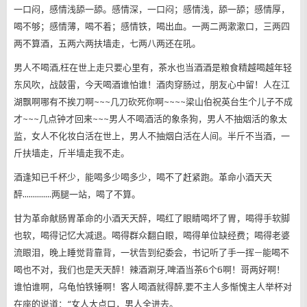
一口闷，感情浅舔一舔。感情深，一口闷；感情浅，舔一舔；感情厚，
喝不够；感情薄，喝不着；感情铁，喝出血。一两二两漱漱口，三两四
两不算酒，五两六两扶墙走，七两八两还在吼。
男人不喝酒,枉在世上走只要心里有，茶水也当酒酒是粮食精越喝越年轻
东风吹，战鼓雷，今天喝酒谁怕谁！酒肉穿肠过，朋友心中留！人在江
湖飘啊哪有不挨刀啊~~~几刀砍死你啊~~~~梁山伯祝英台生个儿子不成
才~~~几点钟才回来~~~男人不喝酒活的象条狗，男人不抽烟活的象太
监，女人不化妆白活在世上，男人不抽烟白活在人间。半斤不当酒，一
斤扶墙走，斤半墙走我不走
。
酒逢知已千杯少，能喝多少喝多少，喝不了赶紧跑。革命小酒天天
醉…………..两腿一站，喝了不算。
甘为革命献肠胃革命的小酒天天醉，喝红了眼睛喝坏了胃，喝得手软脚
也软，喝得记忆大减退。喝得群众翻白眼，喝得单位缺经费；喝得老婆
流眼泪，晚上睡觉背靠背，一状告到纪委会，书记听了手一挥—能喝不
喝也不对，我们也是天天醉！辣酒涮牙,啤酒当茶6个6啊！哥两好啊！
谁怕谁啊，乌龟怕铁锤啊！客人喝酒就得醉,要不主人多惭愧主人举杯对
在座的说道：“女人大点口，男人全进去。