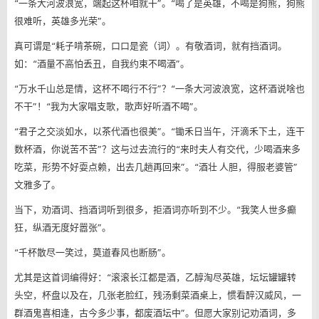
“一条大河波浪宽，端起这杯咱就干”。“喝了是英雄，不喝是狗熊，狗熊
很难听，英雄多光荣”。
真可谓是“耗子啃茶碗，口口是瓷（词）。有敬酒词，就有挡酒词。
如：“酒量不高怕丢丑，自我约束不喝酒”。
“万水千山总是情，这杯不喝行不行”？“一条大河波浪宽，这杯酒说啥也
不干”！“我为大家唱支歌，歌声好听酒不喝”。
“君子之交淡如水，以茶代酒也很美”。“锄禾日当午，汗滴禾下土，连干
数杯酒，你说苦不苦”？这与过去流行的“来时夫人有交代，少喝酒来多
吃菜，形势不好耍点赖，出去几趟再回来”。“酒壮 人胆，得服老婆管”
文雅多了。
当下，劝酒词、挡酒词听到很多，拒酒词亦听到不少。“我笑人世多癫
狂，纵酒无度好嚣张”。
“千杯散尽一笑过，莫道春风也断肠”。
尤其是这首词编得好：“滚滚长江都是酒，乙醇淘尽英雄，坛坛罐罐转
头空，杯盘以及在，几张老脸红，残汤剩菜酒桌上，惯看醉汉威风，一
群酒鬼喜相逢，古今多少事，都废酒坛中”。但愿大家别记劝酒词，多