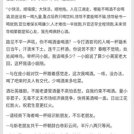
”小快活，顺墙摸；大快活，顺地拖。人在江湖走，哪能不喝酒不会喝
酒,前途没有一喝九量,重点培养只喝饮料,领导不要能喝不输,领导秘书一
喝就倒,官位难保长喝嫌少,人才难找一半就跑,升官还早全程领跑,未来领
导相聚都是知心友，我先喝俩舒心酒。
路见不平一声吼，你不喝酒谁喝酒？—令打酒官司的人喝一杯锄禾
日当午，汗滴禾下土，连干三杯酒，你说苦不苦？春眠不觉晓，处
处闻啼鸟，举杯问小姐，我该喝多少？—小姐说了算少小离家老大
回，这杯我请小姐陪。
—与在座小姐对饮一杯跟着感觉走，这次我喝酒。—咳，没办法，
喝了吧来时夫人有交代，少喝酒来多吃菜。
酒壮英雄胆，不服老婆管酒量不高怕丢愁，自我约束不喝酒。量小
非君子，无毒不丈夫市场经济搞竞争，快将美酒喝一盅。日出江花
红胜火，祝君生意更红火。
—请经商下海者喝一杯结识新朋友，不忘老朋友。
—与新老朋友共干一杯朝辞白帝彩云间，半斤八两只等闲。