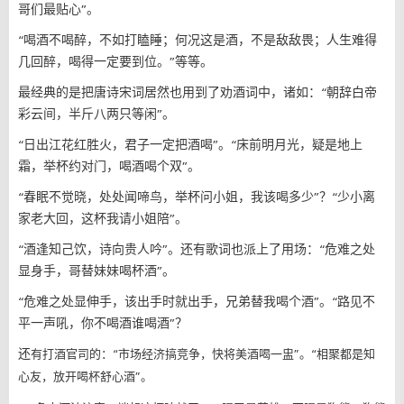
哥们最贴心”。
“喝酒不喝醉，不如打瞌睡；何况这是酒，不是敌敌畏；人生难得
几回醉，喝得一定要到位。”等等。
最经典的是把唐诗宋词居然也用到了劝酒词中，诸如：“朝辞白帝
彩云间，半斤八两只等闲”。
“日出江花红胜火，君子一定把酒喝”。“床前明月光，疑是地上
霜，举杯约对门，喝酒喝个双”。
“春眠不觉晓，处处闻啼鸟，举杯问小姐，我该喝多少”？“少小离
家老大回，这杯我请小姐陪”。
“酒逢知己饮，诗向贵人吟”。还有歌词也派上了用场：“危难之处
显身手，哥替妹妹喝杯酒”。
“危难之处显伸手，该出手时就出手，兄弟替我喝个酒”。“路见不
平一声吼，你不喝酒谁喝酒”？
还
有打酒官司的：“市场经济搞竞争，快将美酒喝一盅”。“相聚都是知
心友，放开喝杯舒心酒”。