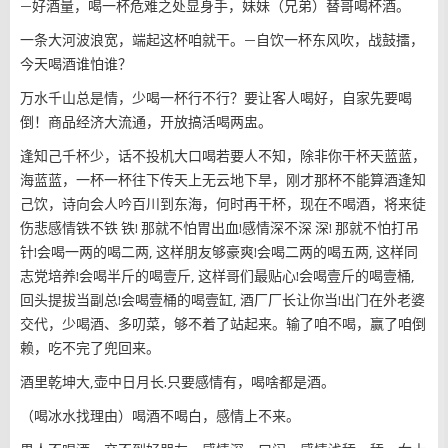
—好酒量，喝一杯危难之处显身手，妹妹（兄弟）替哥喝杯酒。
一条大河波浪宽，端起这杯咱就干。—自饮一杯东风吹，战鼓擂，
今天喝酒谁怕谁？
万水千山总是情，少喝一杯行不行？要让客人喝好，自家先要喝
倒！商品经济大流通，开放搞活喝两盅。
逢知己千杯少，话不投机大口喝若要人不知，除非你干杯天蓝蓝，
海蓝蓝，一杯一杯往下传天上无云地下旱，刚才那杯不能算酒逢知
己饮，诗向会人吟百川到东海，何时再干杯，现在不喝酒，将来徒
伤悲感情铁不铁 铁! 那就不怕胃出血!感情深不深 深! 那就不怕打吊
针!会喝一两的喝二两, 这样朋友够豪爽!会喝二两的喝五两, 这样同
志党培养!会喝半斤的喝壹斤, 这样哥们最贴心!会喝壹斤的喝壹桶,
回头提拔当副总!会喝壹桶的喝壹缸, 酒厂厂长让你当!出门在外老婆
交代，少喝酒、多叨菜，够不着了站起来。输了咱不喝，赢了咱倒
赖，吃不完了兜回来。
酒里乾坤大,壶中日月长.只要感情有，喝啥都是酒。
（喝冰水找理由）喝酒不喝白，感情上不来。