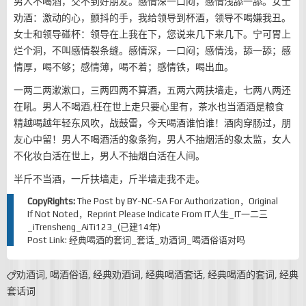
男人不喝酒，交不到好朋友。感情深一口闷，感情浅舔一舔。女士
劝酒：激动的心，颤抖的手，我给领导到杯酒，领导不喝嫌我丑。
女士和领导碰杯：领导在上我在下，您说来几下来几下。宁可胃上
烂个洞，不叫感情裂条缝。感情深，一口闷；感情浅，舔一舔；感
情厚，喝不够；感情薄，喝不着；感情铁，喝出血。
一两二两漱漱口，三两四两不算酒，五两六两扶墙走，七两八两还
在吼。男人不喝酒,枉在世上走只要心里有，茶水也当酒酒是粮食
精越喝越年轻东风吹，战鼓雷，今天喝酒谁怕谁！酒肉穿肠过，朋
友心中留！男人不喝酒活的象条狗，男人不抽烟活的象太监，女人
不化妆白活在世上，男人不抽烟白活在人间。
半斤不当酒，一斤扶墙走，斤半墙走我不走。
CopyRights:
The Post by
BY-NC-SA
For Authorization，Original
If Not Noted，Reprint Please Indicate From
IT人生_IT一二三
_iTrensheng_AiTi123_(已建14年)
Post Link:
经典喝酒的套词_套话_劝酒词_喝酒俗语对吗
劝酒词
,
喝酒俗语
,
经典劝酒词
,
经典喝酒套话
,
经典喝酒的套词
,
经典
套话词