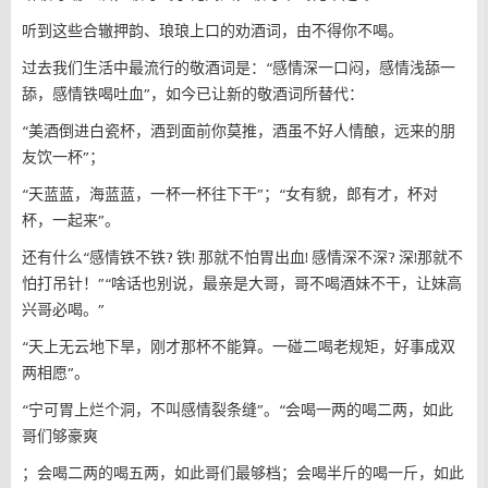
听到这些合辙押韵、琅琅上口的劝酒词，由不得你不喝。
过去我们生活中最流行的敬酒词是：“感情深一口闷，感情浅舔一
舔，感情铁喝吐血”，如今已让新的敬酒词所替代：
“美酒倒进白瓷杯，酒到面前你莫推，酒虽不好人情酿，远来的朋
友饮一杯”；
“天蓝蓝，海蓝蓝，一杯一杯往下干”；“女有貌，郎有才，杯对
杯，一起来”。
还有什么“感情铁不铁? 铁! 那就不怕胃出血! 感情深不深? 深!那就不
怕打吊针！”“啥话也别说，最亲是大哥，哥不喝酒妹不干，让妹高
兴哥必喝。”
“天上无云地下旱，刚才那杯不能算。一碰二喝老规矩，好事成双
两相愿”。
“宁可胃上烂个洞，不叫感情裂条缝”。“会喝一两的喝二两，如此
哥们够豪爽
；会喝二两的喝五两，如此哥们最够档；会喝半斤的喝一斤，如此