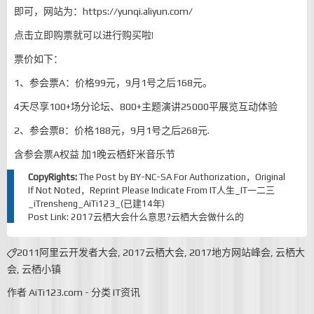
即可，网站为：https://yunqi.aliyun.com/
点击立即购票就可以进行购买啦!
票价如下：
1、参会票A：价格99元，9月1号之后168元。
4天尽享100+场分论坛、800+主题演讲25000平展览互动体验
2、参会票B：价格188元，9月1号之后268元.
含参会票A权益 加1晚云栖虾米音乐节
CopyRights:
The Post by
BY-NC-SA
For Authorization，Original
If Not Noted，Reprint Please Indicate From
IT人生_IT一二三
_iTrensheng_AiTi123_(已建14年)
Post Link:
2017云栖大会什么意思?云栖大会做什么的
2011阿里云开发者大会
,
2017云栖大会
,
2017地方网站峰会
,
云栖大
会
,
云栖小镇
作者
AiTi123.com
-
分类
IT资讯