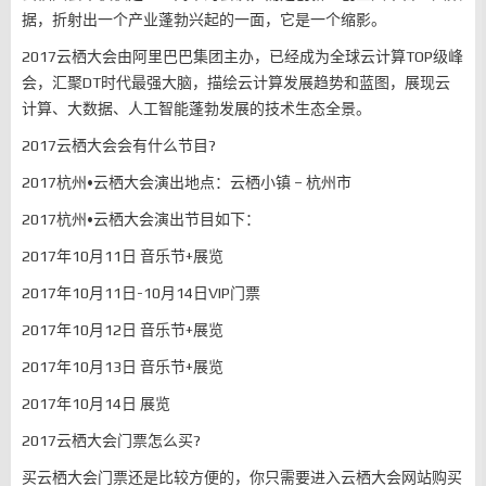
据，折射出一个产业蓬勃兴起的一面，它是一个缩影。
2017云栖大会由阿里巴巴集团主办，已经成为全球云计算TOP级峰
会，汇聚DT时代最强大脑，描绘云计算发展趋势和蓝图，展现云
计算、大数据、人工智能蓬勃发展的技术生态全景。
2017云栖大会会有什么节目?
2017杭州•云栖大会演出地点：云栖小镇 – 杭州市
2017杭州•云栖大会演出节目如下：
2017年10月11日 音乐节+展览
2017年10月11日-10月14日VIP门票
2017年10月12日 音乐节+展览
2017年10月13日 音乐节+展览
2017年10月14日 展览
2017云栖大会门票怎么买?
买云栖大会门票还是比较方便的，你只需要进入云栖大会网站购买