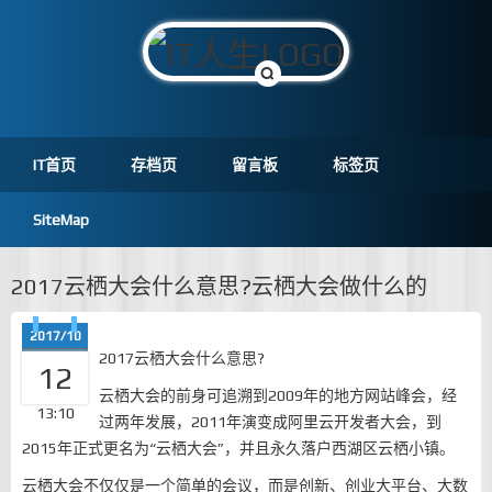
IT首页
存档页
留言板
标签页
SiteMap
2017云栖大会什么意思?云栖大会做什么的
2017/10
2017云栖大会什么意思?
12
云栖大会的前身可追溯到2009年的地方网站峰会，经
13:10
过两年发展，2011年演变成阿里云开发者大会，到
2015年正式更名为“云栖大会”，并且永久落户西湖区云栖小镇。
云栖大会不仅仅是一个简单的会议，而是创新、创业大平台、大数