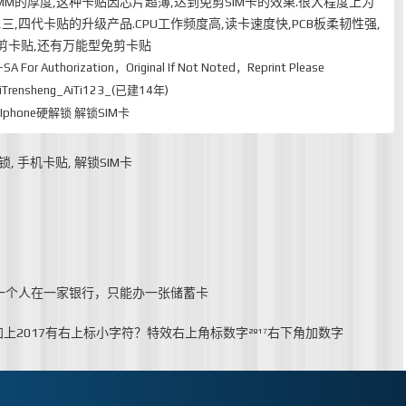
3MM的厚度,这种卡贴因芯片超薄,达到免剪SIM卡的效果.很大程度上为
三,四代卡贴的升级产品.CPU工作频度高,读卡速度快,PCB板柔韧性强,
免剪卡贴,还有万能型免剪卡贴
-SA
For Authorization，Original If Not Noted，Reprint Please
rensheng_AiTi123_(已建14年)
 Iphone硬解锁 解锁SIM卡
解锁
,
手机卡贴
,
解锁SIM卡
始，一个人在一家银行，只能办一张储蓄卡
加上2017有右上标小字符？特效右上角标数字²º¹⁷右下角加数字