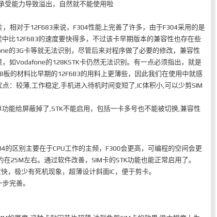
3的承受能力导致溢出，自然就不能使用啦
芯片，相对于12F683来说，F304性能上完善了许多，由于F304采用的是
程中比12F683的速度要快得多，不过该卡早期版本的兼容性也存在些
nartone的3G卡等就无法识别，尽管后来对程序做了必要的修改，兼容性
如Vodafone的128KSTK卡仍然无法识别。有一点必须指出，就是
PCB板的材料比早期的12F683的用料上更薄些，因此我们在使用中就感
：较薄,工作稳定,手机进入待机时间变短了,IC体积小,可以少剪SIM
单功能给屏蔽掉了,STK不能启用，包括一卡多号也不能被切换,兼容性
0和304的区别主要在于CPU工作的主频，F300会更高，可编程的空间会更
约在25M左右。通过软件改善，SIM卡的STK功能也能正常启用了。
度快，极少有死机现象，超薄设计斜面IC，便于剪卡。
一步完善。