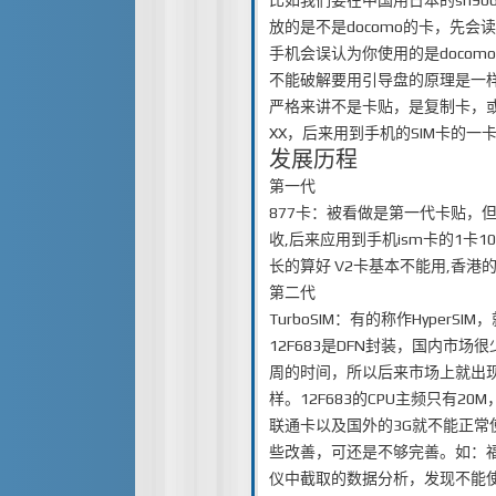
比如我们要在中国用日本的sh90
放的是不是docomo的卡，先会
手机会误认为你使用的是doco
不能破解要用引导盘的原理是一
严格来讲不是卡贴，是复制卡，或者
XX，后来用到手机的SIM卡的一
发展历程
第一代
877卡：被看做是第一代卡贴，
收,后来应用到手机ism卡的1卡1
长的算好 V2卡基本不能用,香
第二代
TurboSIM：有的称作Hyper
12F683是DFN封装，国内市
周的时间，所以后来市场上就出现
样。12F683的CPU主频只有
联通卡以及国外的3G就不能正常
些改善，可还是不够完善。如：福
仪中截取的数据分析，发现不能使