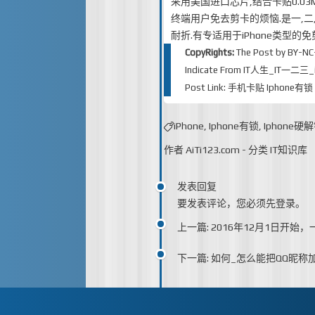
采用美国进口芯片,结合卡贴0.0
终端用户免去剪卡的烦恼.是一,二,
耐折.有专适用于iPhone类型的
CopyRights:
The Post by
BY-NC
Indicate From
IT人生_IT一二三_iT
Post Link:
手机卡贴 Iphone有锁
iPhone
,
Iphone有锁
,
Iphone硬
作者
AiTi123.com
-
分类
IT知识库
发表回复
要发表评论，您必须先
登录
。
上一篇: 2016年12月1日开
下一篇: 如何_怎么能把QQ昵称