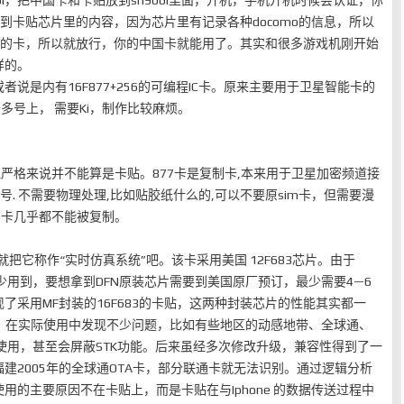
6i，把中国卡和卡贴放到sh906i里面，开机，手机开机时候会认证，你
读到卡贴芯片里的内容，因为芯片里有记录各种docomo的信息，所以
mo的卡，所以就放行，你的中国卡就能用了。其实和很多游戏机刚开始
样的。
说是内有16F877+256的可编程IC卡。原来主要用于卫星智能卡的
卡多号上， 需要Ki，制作比较麻烦。
但严格来说并不能算是卡贴。877卡是复制卡,本来用于卫星加密频道接
0号. 不需要物理处理,比如贴胶纸什么的,可以不要原sim卡，但需要漫
港的卡几乎都不能被复制。
SIM，就把它称作“实时仿真系统”吧。该卡采用美国 12F683芯片。由于
场很少用到，要想拿到DFN原装芯片需要到美国原厂预订，最少需要4—6
了采用MF封装的16F683的卡贴，这两种封装芯片的性能其实都一
20M，在实际使用中发现不少问题，比如有些地区的动感地带、全球通、
使用，甚至会屏蔽STK功能。后来虽经多次修改升级，兼容性得到了一
建2005年的全球通OTA卡，部分联通卡就无法识别。通过逻辑分析
用的主要原因不在卡贴上，而是卡贴在与Iphone 的数据传送过程中