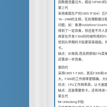
因数据流量过大，超出12F68
第三代
采用美国生产的C8051F304）
16—24M的主频，在处理数据过
问题，如：香港Vodafone\S
得到了一定改善，但还是不尽人意，
商家在开发 F304的时候所用的
觉到比早期的卡贴更容易插拔。优点
卡。
缺点：价格高,而且把原始STk菜
还需进一步改善。
第四代
采用C8051-F300，其实F30
大。F300的工作频率更精确，大
优点：CPU工作频率高，认卡速
缺点：还是需要剪卡，还有待进
第五代
Mr Unlocking卡贴: