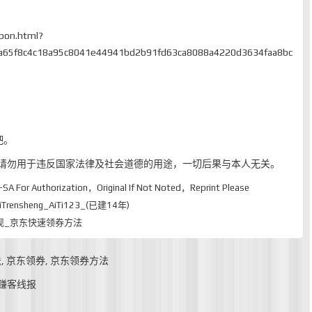
upon.html?
a65f8c4c18a95c8041e44941bd2b91fd63ca8088a4220d3634faa8bc
吧。
，请勿用于违反国家法律及社会道德的用途，一切后果与本人无关。
-SA
For Authorization，Original If Not Noted，Reprint Please
rensheng_AiTi123_(已建14年)
现_京东快速领券方法
法
,
京东领券
,
京东领券方法
赚客线报