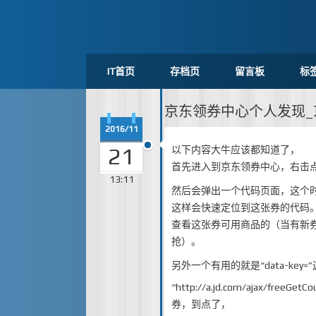
IT首页
存档页
留言板
标
京东领券中心个人发现
2016/11
21
以下内容大牛应该都知道了，
首先进入到京东领券中心，右击点
13:11
然后会弹出一个代码页面，这个时候
这样会快速定位到这张券的代码。这个
查看这张券可用商品的（当有新
抢）。
另外一个有用的就是“data-k
“
http://a.jd.com/ajax/freeGetC
券，到点了，