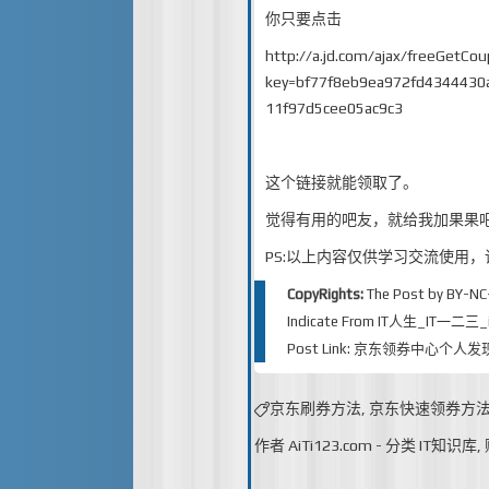
你只要点击
http://a.jd.com/ajax/freeGetCo
key=bf77f8eb9ea972fd4344430
11f97d5cee05ac9c3
这个链接就能领取了。
觉得有用的吧友，就给我加果果
PS:以上内容仅供学习交流使用
CopyRights:
The Post by
BY-NC
Indicate From
IT人生_IT一二三_iT
Post Link:
京东领券中心个人发
京东刷券方法
,
京东快速领券方
作者
AiTi123.com
-
分类
IT知识库
,