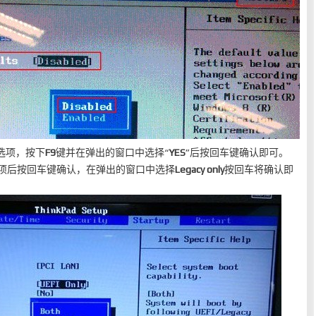
p选项，按下
F9
键并在弹出的窗口中选择“
YES
”后按回车键确认即可。
项后按回车键确认，在弹出的窗口中选择
Legacy only
按回车将确认即