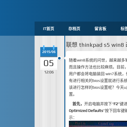
IT首页
存档页
留言板
标
联想 thinkpad s5 wi
2015/06
05
随着win8系统的问世，越来越多
而且操作方法也比较麻烦。目前，
12:06
用户都会将电脑装回 win7系统
有进行相关的bios设置就进行系
该进行怎样的bios设置呢？今天
置。
首先，
开启电脑并按下“
F2
”键
Optimized Defaults
”按下回车键
示：