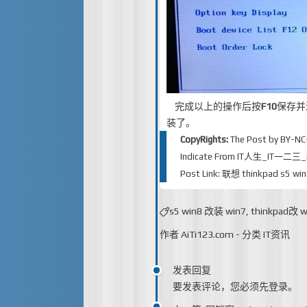
完成以上的操作后按
F10
保存并
装了。
CopyRights:
The Post by
BY-NC
Indicate From
IT人生_IT一二三_iT
Post Link:
联想 thinkpad s5 
s5 win8 改装 win7
,
thinkpad改 w
作者
AiTi123.com
-
分类
IT资讯
发表回复
要发表评论，您必须先
登录
。