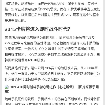
固定场景、站桩角色；而在PVP方面ARPG手游更为显著，实时竞
技、实时互动满足玩家的SNS的需求，而在卡 牌类手游中当玩家处
于离线时，以数据在后台对撞为主要形式PVP，玩家在这个过程中
是没有交互的。
2015卡牌将进入即时战斗时代？
笔 者将ARPG的优势概括为即时战斗，即时战斗为玩家在PVE及
PVP过程中带来更好的游戏体验，笔者根据即时战斗以及卡牌的相
关词缀搜索，一款名为《心之 城堡》的手游吸引了笔者的注意，
相关媒体报道，《心之城堡》是蜗牛全球首发的韩国最新手游，由
韩国新锐研发商J2JLab研发。
然而据笔者了解，蜗牛公司70%员工均为研发人员，从2000年至
今，蜗牛一直致力于大型网游的自主研发，不走代理路线的蜗牛为
什么会选择代理韩研手游《心之城堡》呢？
3D即时战斗手游心动之作《心之城堡》（图片来源于网
络）
随着手机硬件的发展，手机相比PC的劣势在不断缩减，而优势依旧
明显；蜗牛2015年发型计划囊括10款游戏，其中新游7款，手游6