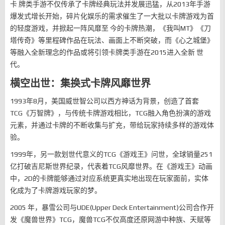
卡 牌类手游不仅传承了卡牌经典玩法并发展迅猛，从2013年手游
爆发式增长开始，碎片化娱乐的需求催生了一大批以卡牌游戏为首
的轻度游戏，并掀起一阵风靡至 今的卡牌热潮，《我叫MT》《刀
塔传奇》等里程碑作品在玩法、画面上不断突破，而《心之城堡》
等融入全新理念的作品或将引领卡牌类手游在2015进入全新 世
代。
横空出世：集换式卡牌风靡世界
1993年8月，美国威世智公司以西方神话为背景，创造了首套
TCG《万智牌》，与传统卡牌游戏相比，TCG融入角色扮演的游戏
元素，并通过卡牌的不断收集与扩充，带给玩家持续多样的游戏体
验。
1999年，另一款划世代意义的TCG《游戏王》问世，全球销量251
亿打破吉尼斯世界纪录，代表着TCG风靡世界。在《游戏王》动画
中，2D的卡牌能够通过对应系统更真实地出现在玩家面前，实体
化成为了卡牌游戏玩家的梦。
2005 年，暴雪公司与UDE(Upper Deck Entertainment)公司合作开
发《魔兽世界》TCG，魔兽TCG不仅高度还原网游中种族、天赋等