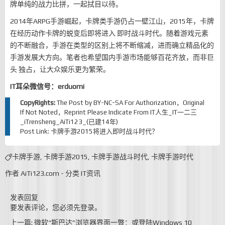
牌单纯的战力比拼，一起拭目以待。
2014年ARPG手游崛起，卡牌类手游仍占一壁江山，2015年，卡牌
在经历动作卡牌的蜕变后即将进入 即时战斗时代。随着游戏元素
的不断融合，手游在类型的区别上将不断缩减，进而确立精品化的
手游发展大方向。笔者也希望国内手游市场能够百花齐放，而非巨
头 独占，让大众娱乐更为繁荣。
IT耳朵微信号：erduomi
CopyRights:
The Post by
BY-NC-SA
For Authorization，Original
If Not Noted，Reprint Please Indicate From
IT人生_IT一二三
_iTrensheng_AiTi123_(已建14年)
Post Link:
卡牌手游2015将进入即时战斗时代？
卡牌手游
,
卡牌手游2015
,
卡牌手游战斗时代
,
卡牌手游时代
作者
AiTi123.com
-
分类
IT资讯
发表回复
要发表评论，您必须先
登录
。
上一篇: 微软“斯巴达”浏览器界面一瞥：或登陆Windows 10