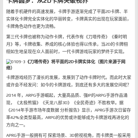
卡牌圆梦：从2D卡牌突破视界
随着手机硬件的高速发展，卡牌手游逐渐完成了平面2D卡牌、半
实体化卡牌完全实体化的华丽转变，卡牌真实的出现在玩家面前，
卡牌角色动作也更为流畅。
第三代卡牌也被称为动作卡牌，代表作有《刀塔传奇》《秦时明
月》等，卡牌收集、养成的核心体验也得以传承，当2D的卡牌栩
栩如生地呈现在众人面前时，一代卡牌游戏玩家的梦终于实现。
《刀塔传奇》将平面的2D卡牌实体化（图片来源于网
络）
卡牌游戏经历了漫长的发展，发展到了动作卡牌时代。而此时大家
或许会不经发问：如今的卡牌游戏，到底还有多大的发展空间呢？
2014 年，ARPG手游崛起，大量高品质、强IP的ARPG手游作品涌
现，《太极熊猫》《天龙八部3D》《全民奇迹》不胜枚举。据
《2014年手游市场年度数据 分析报告》显示，APRG手游次日留存
率42%全类型最高，ARPG的优势或许能够成为卡牌游戏再进化的
方向之一。
APRG手游一般拥有可 探索场景、3D俯视视角，而卡牌类一般采用