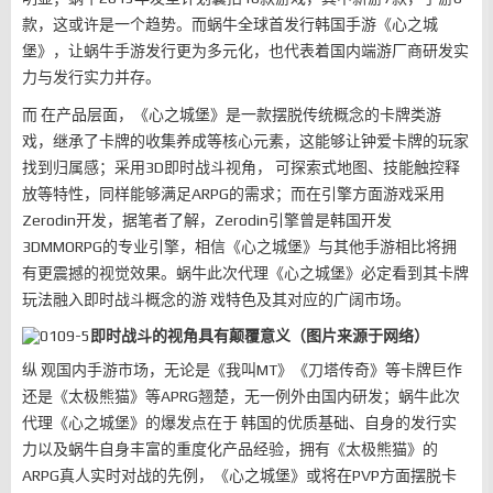
款，这或许是一个趋势。而蜗牛全球首发行韩国手游《心之城
堡》，让蜗牛手游发行更为多元化，也代表着国内端游厂商研发实
力与发行实力并存。
而 在产品层面，《心之城堡》是一款摆脱传统概念的卡牌类游
戏，继承了卡牌的收集养成等核心元素，这能够让钟爱卡牌的玩家
找到归属感；采用3D即时战斗视角， 可探索式地图、技能触控释
放等特性，同样能够满足ARPG的需求；而在引擎方面游戏采用
Zerodin开发，据笔者了解，Zerodin引擎曾是韩国开发
3DMMORPG的专业引擎，相信《心之城堡》与其他手游相比将拥
有更震撼的视觉效果。蜗牛此次代理《心之城堡》必定看到其卡牌
玩法融入即时战斗概念的游 戏特色及其对应的广阔市场。
即时战斗的视角具有颠覆意义（图片来源于网络）
纵 观国内手游市场，无论是《我叫MT》《刀塔传奇》等卡牌巨作
还是《太极熊猫》等APRG翘楚，无一例外由国内研发；蜗牛此次
代理《心之城堡》的爆发点在于 韩国的优质基础、自身的发行实
力以及蜗牛自身丰富的重度化产品经验，拥有《太极熊猫》的
ARPG真人实时对战的先例，《心之城堡》或将在PVP方面摆脱卡