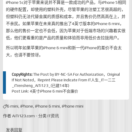
iPhone 5c对于苹果来说并不算是一款成功的产品，与iPhone 5相同
的硬件配置，却使用的塑料外壳，尽管苹果的注塑工艺很高超的，
但塑料仍无法代替金属的质感和成本，并且售价仍然高高在上，并
不亲民。如果苹果在未来真的推出了4英寸版本的iPhone 6 mini，
那么他的售价一定也不会低，因为苹果对于低端市场的兴趣着实很
低，他们更看重的是产品的质量和体验而非用低价去拉拢用户。
所以明年如果苹果的iPhone 6 mini和新一代iPhone的差价不会太
大，也请不要惊讶。
CopyRights:
The Post by
BY-NC-SA
For Authorization，Original
If Not Noted，Reprint Please Indicate From
IT人生_IT一二三
_iTrensheng_AiTi123_(已建14年)
Post Link:
4英寸iPhone 6 mini不会廉价
6 mini
,
iPhone
,
iPhone 6 mini
,
iPhone mini
作者
AiTi123.com
-
分类
IT资讯
发表回复