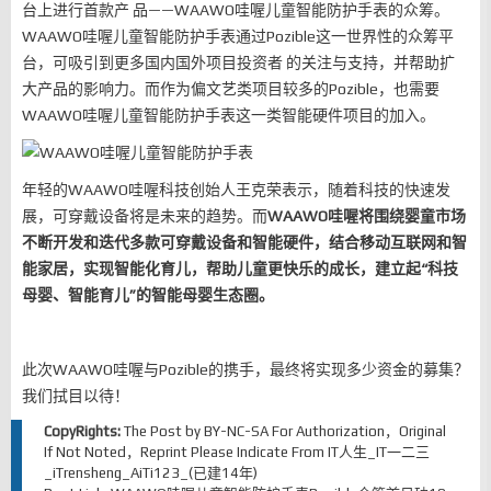
台上进行首款产 品——WAAWO哇喔儿童智能防护手表的众筹。
WAAWO哇喔儿童智能防护手表通过Pozible这一世界性的众筹平
台，可吸引到更多国内国外项目投资者 的关注与支持，并帮助扩
大产品的影响力。而作为偏文艺类项目较多的Pozible，也需要
WAAWO哇喔儿童智能防护手表这一类智能硬件项目的加入。
年轻的WAAWO哇喔科技创始人王克荣表示，随着科技的快速发
展，可穿戴设备将是未来的趋势。而
WAAWO哇喔将围绕婴童市场
不断开发和迭代多款可穿戴设备和智能硬件，结合移动互联网和智
能家居，实现智能化育儿，帮助儿童更快乐的成长，建立起“科技
母婴、智能育儿”的智能母婴生态圈。
此次WAAWO哇喔与Pozible的携手，最终将实现多少资金的募集？
我们拭目以待！
CopyRights:
The Post by
BY-NC-SA
For Authorization，Original
If Not Noted，Reprint Please Indicate From
IT人生_IT一二三
_iTrensheng_AiTi123_(已建14年)