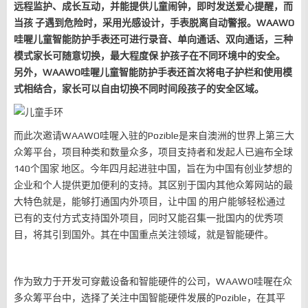
远程监护、成长互动，并能提供儿童闹钟，即时发送爱心提醒，而
当孩 子遇到危险时，采用光感设计，手表脱离自动警报。WAAWO
哇喔儿童智能防护手表还可进行录音、单向通话、双向通话，三种
模式家长可随意切换，最大程度保 护孩子在不同环境中的安全。
另外，WAAWO哇喔儿童智能防护手表还首次将电子护栏和使用模
式相结合，家长可以自由切换不同时间段孩子的安全区域。
而此次邀请WAAWO哇喔入驻的Pozible是来自澳洲的世界上第三大
众筹平台，项目种类和数量众多，项目支持者和发起人已遍布全球
140个国家 地区。今年四月起进驻中国，旨在为中国有创业梦想的
企业和个人提供更加便利的支持。其区别于国内其他众筹网站的最
大特色就是，能够打通国内外项目，让中国 的用户能够轻松通过
已有的支付方式支持国外项目，同时又能召集一批国内的优秀项
目，将其引到国外。其在中国重点关注领域，就是智能硬件。
作为致力于开发可穿戴设备和智能硬件的公司，WAAWO哇喔在众
多众筹平台中，选择了关注中国智能硬件发展的Pozible，在其平