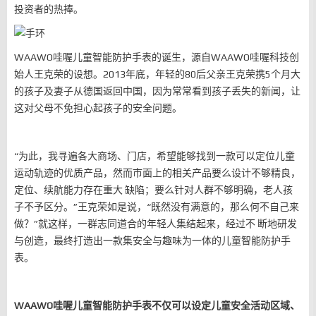
投资者的热捧。
WAAWO哇喔儿童智能防护手表的诞生，源自WAAWO哇喔科技创
始人王克荣的设想。2013年底，年轻的80后父亲王克荣携5个月大
的孩子及妻子从德国返回中国，因为常常看到孩子丢失的新闻，让
这对父母不免担心起孩子的安全问题。
“为此，我寻遍各大商场、门店，希望能够找到一款可以定位儿童
运动轨迹的优质产品，然而市面上的相关产品要么设计不够精良，
定位、续航能力存在重大 缺陷；要么针对人群不够明确，老人孩
子不予区分。”王克荣如是说，“既然没有满意的，那么何不自己来
做？”就这样，一群志同道合的年轻人集结起来，经过不 断地研发
与创造，最终打造出一款集安全与趣味为一体的儿童智能防护手
表。
WAAWO哇喔儿童智能防护手表不仅可以设定儿童安全活动区域、