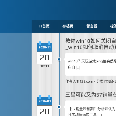
IT首页
存档页
留言板
标
教你win10如何关闭自
_win10如何取消自动
2020/11
20
win10昨天玩游戏ping值
16:11
启自 […]
作者
AiTi123.com
-
分类
IT知识
三星可能又为S7销量在
2016/03
20
【S7销量超预期？分析师认
其不相信韩国三星 […]