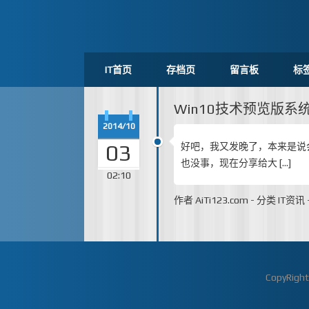
IT首页
存档页
留言板
标
Win10技术预览版
2014/10
03
好吧，我又发晚了，本来是说
也没事，现在分享给大 […]
02:10
作者
AiTi123.com
-
分类
IT资讯
CopyRigh