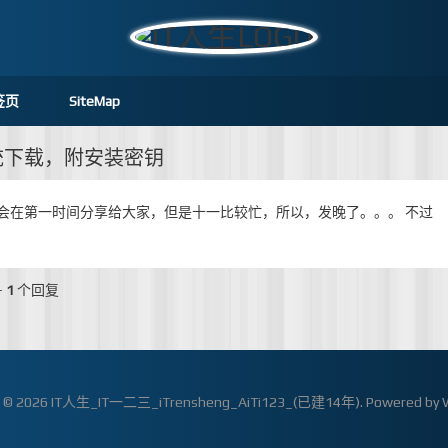
签页
SiteMap
系统下载，附安装密钥
会在第一时间分享给大家，但是十一比较忙，所以，发晚了。。。 不过
-
1
个回复
t © 2026
IT人生_IT一二三_iTrensheng_AiTi123_(已建14年)
. Powered by