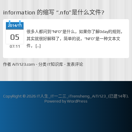
information 的缩写 “.nfo”是什么文件?
2014/11
很多人都问到“NFO”是什么，如果你了解0day的规则，
05
其实就很好解释了，简单的说，“NFO”是一种文本文
件， […]
07:11
作者
AiTi123.com
-
分类
IT知识库
-
发表评论
CopyRight © 2026
IT人生_IT一二三_iTrensheng_AiTi123_(已建14年)
.
Powered by
WordPress