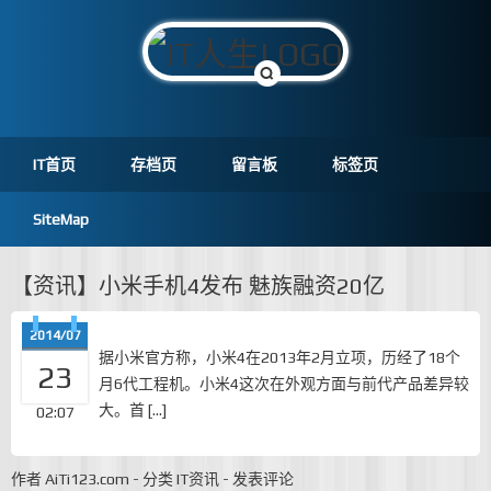
IT首页
存档页
留言板
标签页
SiteMap
【资讯】小米手机4发布 魅族融资20亿
2014/07
据小米官方称，小米4在2013年2月立项，历经了18个
23
月6代工程机。小米4这次在外观方面与前代产品差异较
大。首 […]
02:07
作者
AiTi123.com
-
分类
IT资讯
-
发表评论