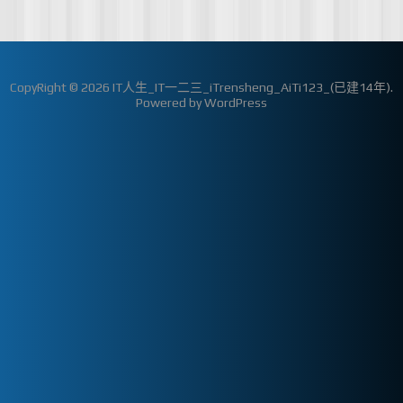
CopyRight © 2026
IT人生_IT一二三_iTrensheng_AiTi123_(已建14年)
.
Powered by
WordPress