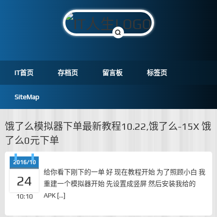
IT首页
存档页
留言板
标签页
SiteMap
饿了么模拟器下单最新教程10.22,饿了么-15X 饿
了么0元下单
2016/10
给你看下刚下的一单 好 现在教程开始 为了照顾小白 我
24
重建一个模拟器开始 先设置成竖屏 然后安装我给的
APK […]
10:10