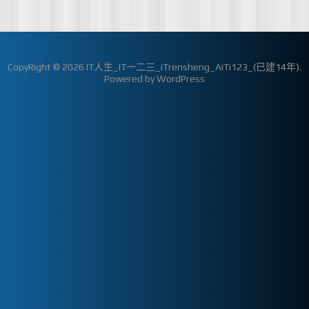
CopyRight © 2026
IT人生_IT一二三_iTrensheng_AiTi123_(已建14年)
.
Powered by
WordPress