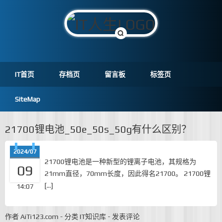
IT首页
存档页
留言板
标签页
SiteMap
21700锂电池_50e_50s_50g有什么区别？
2024/07
21700锂电池是一种新型的锂离子电池，其规格为
09
21mm直径，70mm长度，因此得名21700。 21700锂
[…]
14:07
作者
AiTi123.com
-
分类
IT知识库
-
发表评论