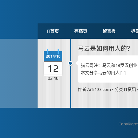
IT首页
存档页
留言板
标
马云是如何用人的？
2014/10
12
猎云网注：马云和18罗汉创
本文分享马云的用人 […]
02:10
作者
AiTi123.com
-
分类
IT资讯
CopyRigh