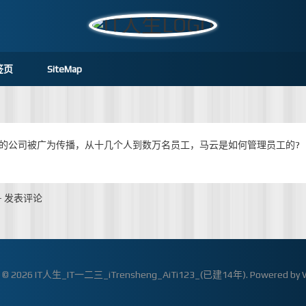
签页
SiteMap
业的公司被广为传播，从十几个人到数万名员工，马云是如何管理员工的?
-
发表评论
t © 2026
IT人生_IT一二三_iTrensheng_AiTi123_(已建14年)
. Powered by