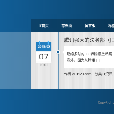
IT首页
存档页
留言板
标
腾讯强大的法务部（
2015/03
07
延绵多时的360诉腾讯垄断案
意外，因为从腾讯 […]
10:03
作者
AiTi123.com
-
分类
IT资讯
CopyRigh