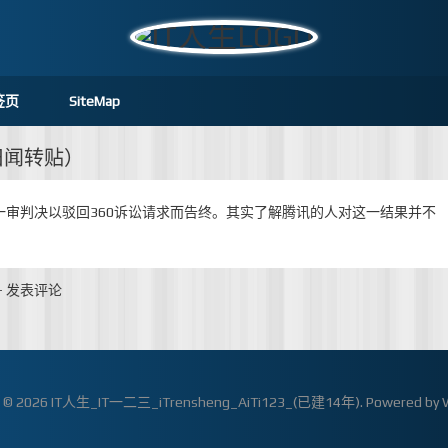
签页
SiteMap
旧闻转贴）
一审判决以驳回360诉讼请求而告终。其实了解腾讯的人对这一结果并不
-
发表评论
t © 2026
IT人生_IT一二三_iTrensheng_AiTi123_(已建14年)
. Powered by