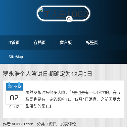
IT首页
存档页
留言板
标签页
SiteMap
罗永浩个人演讲日期确定为12月6日
2014/12
虽然罗永浩被很多人喷，但是也是有不少粉丝的，在互
02
联网也是有一定的影响力。 12月1日消息，之前因受大
型活动的影 […]
01:12
作者
AiTi123.com
-
分类
IT资讯
-
发表评论