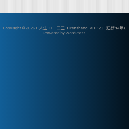
CopyRight © 2026
IT人生_IT一二三_iTrensheng_AiTi123_(已建14年)
.
Powered by
WordPress