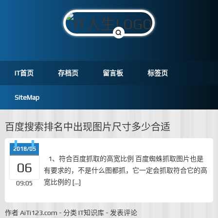
IT首页
存档页
留言板
标签页
SiteMap
百度搜索排名中出现图片尺寸多少合适
2018/05
1、符合百度抓取的高宽比例 百度蜘蛛抓取图片也是
06
有要求的，不是什么图都抓，它一定会抓取符合它的高
宽比例的 […]
09:05
作者
AiTi123.com
-
分类
IT知识库
-
发表评论