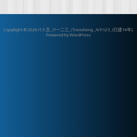
CopyRight © 2026
IT人生_IT一二三_iTrensheng_AiTi123_(已建14年)
.
Powered by
WordPress