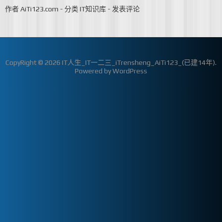
作者
AiTi123.com
-
分类
IT知识库
-
发表评论
CopyRight © 2026
IT人生_IT一二三_iTrensheng_AiTi123_(已建14年)
.
Powered by
WordPress