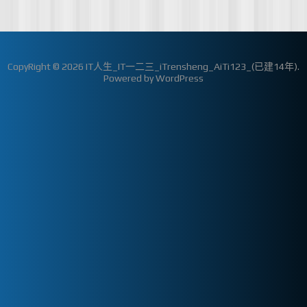
CopyRight © 2026
IT人生_IT一二三_iTrensheng_AiTi123_(已建14年)
.
Powered by
WordPress