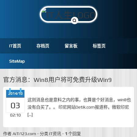
IT首页
存档页
留言板
标签页
SiteMap
官方消息：Win8用户将可免费升级Win9
2014/10
这则消息也是意料之内的事，也算是个好消息，win8也
03
没有白买了。。 印尼网站Detik.com报道称，微软印尼
[…]
02:10
作者
AiTi123.com
-
分类
IT资讯
-
1
个回复