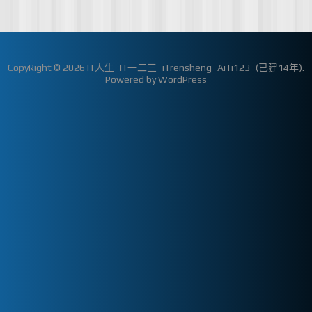
CopyRight © 2026
IT人生_IT一二三_iTrensheng_AiTi123_(已建14年)
.
Powered by
WordPress