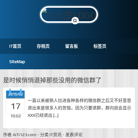
IT首页
存档页
留言板
标签页
SiteMap
是时候悄悄退掉那些没用的微信群了
2015/02
一直以来被熟人拉进各种各样的微信群之后又不好意思
17
退出来是很多人的苦恼，因为只要退群，群内就会显示
XXX已经退出 […]
10:02
作者
AiTi123.com
-
分类
IT资讯
-
发表评论