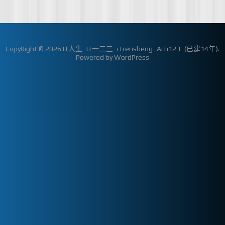
CopyRight © 2026
IT人生_IT一二三_iTrensheng_AiTi123_(已建14年)
.
Powered by
WordPress