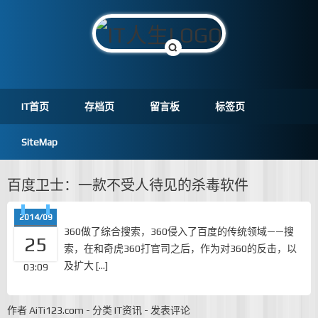
IT首页
存档页
留言板
标签页
SiteMap
百度卫士：一款不受人待见的杀毒软件
2014/09
360做了综合搜索，360侵入了百度的传统领域——搜
25
索，在和奇虎360打官司之后，作为对360的反击，以
及扩大 […]
03:09
作者
AiTi123.com
-
分类
IT资讯
-
发表评论