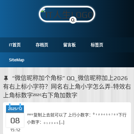
IT首页
存档页
留言板
标签页
SiteMap
“微信昵称加个角标” QQ_微信昵称加上2026
有右上标小字符？网名右上角小字怎么弄-特效右
上角标数字²º²⁶右下角加数字
2025/12
²º²⁶复制上去就可以了 上行小数字：⁰ ¹ ² ³ ⁴ ⁵ ⁶ ⁷ ⁸ ⁹下行
08
小数字：₀ ₁ ₂ ₃ ₄ ₅ […]
15:12