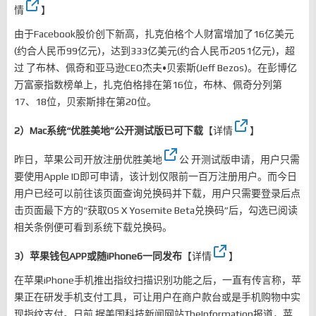
情
】
由于Facebook股价创下新高，扎克伯格个人财富增加了16亿美元
(约合人民币99亿元)，达到333亿美元(约合人民币2051亿元)，超
过 了布林、佩奇和亚马逊CEO杰夫•贝索斯(Jeff Bezos)。在彭博亿
万富豪指数榜单上，扎克伯格排在第16位，布林、佩奇分列第
17、18位，贝索斯排在第20位。
2）Mac系统“优胜美地”公开测试版已可下载
【
详情
】
昨日，苹果公司开放注册
优胜美地
公 开测试版申请，用户只需
要使用Apple ID即可申请，该计划仅限前一百万注册用户。而今日
用户已经可以前往该页面查询兑换码并下载，用户只需要登录后点
击页面最下方的“获取OS X Yosemite Beta兑换码”后，勾选已阅读
相关条例便可看到系统下载兑换码。
3）苹果钱包APP或随iPhone6一同发布
【
详情
】
在苹果iPhone手机推出指纹扫描识别功能之后，一直有传言称，苹
果正在研发手机支付工具，可让用户在商户款台或是手机购物中实
现指纹支付。日前 据美国科技新闻网站TheInformation报道，苹