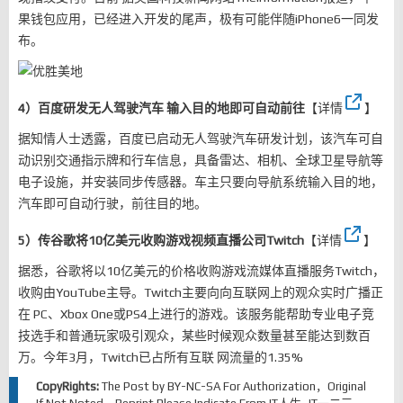
果钱包应用，已经进入开发的尾声，极有可能伴随iPhone6一同发
布。
4）百度研发无人驾驶汽车 输入目的地即可自动前往
【
详情
】
据知情人士透露，百度已启动无人驾驶汽车研发计划，该汽车可自
动识别交通指示牌和行车信息，具备雷达、相机、全球卫星导航等
电子设施，并安装同步传感器。车主只要向导航系统输入目的地，
汽车即可自动行驶，前往目的地。
5）传谷歌将10亿美元收购游戏视频直播公司Twitch
【
详情
】
据悉，谷歌将以10亿美元的价格收购游戏流媒体直播服务Twitch，
收购由YouTube主导。Twitch主要向向互联网上的观众实时广播正
在 PC、Xbox One或PS4上进行的游戏。该服务能帮助专业电子竞
技选手和普通玩家吸引观众，某些时候观众数量甚至能达到数百
万。今年3月，Twitch已占所有互联 网流量的1.35%
CopyRights:
The Post by
BY-NC-SA
For Authorization，Original