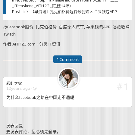
If Not Noted，Reprint Please Indicate From
IT人生_IT一二三
_iTrensheng_AiTi123_(已建14年)
Post Link:
【早资讯】扎克伯格价超谷歌创始人 苹果钱包APP
Facebook股价
,
扎克伯格价
,
百度无人汽车
,
苹果钱包APP
,
谷歌收购
Twitch
作者
AiTi123.com
-
分类
IT资讯
1 Comment
#1
彩虹之家
12years ago
-@
为什么facebook之路在中国走不通呢
发表回复
要发表评论，您必须先
登录
。