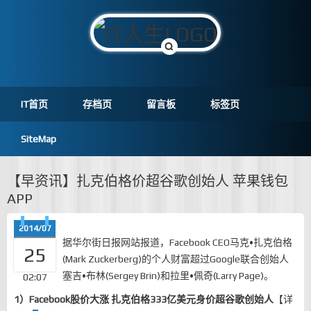
IT首页
存档页
留言板
标签页
SiteMap
【早资讯】扎克伯格价超谷歌创始人 苹果钱包
APP
2014/07
据华尔街日报网站报道，Facebook CEO马克•扎克伯格
25
(Mark Zuckerberg)的个人财富超过Google联合创始人
塞吉•布林(Sergey Brin)和拉里•佩奇(Larry Page)。
02:07
1）Facebook股价大涨 扎克伯格333亿美元身价超谷歌创始人
【
详