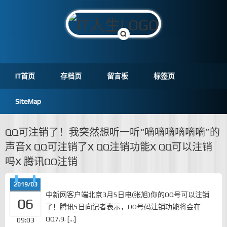
IT首页
存档页
留言板
标签页
SiteMap
QQ可注销了！我突然想听一听“嘀嘀嘀嘀嘀嘀”的
声音X QQ可注销了X QQ注销功能X QQ可以注销
吗X 腾讯QQ注销
2019/03
中新网客户端北京3月5日电(张旭)你的QQ号可以注销
06
了！腾讯5日向记者表示，QQ号码注销功能将会在
QQ7.9. […]
09:03