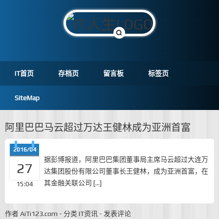
IT首页
存档页
留言板
标签页
SiteMap
阿里巴巴马云超过万达王健林成为亚洲首富
2016/04
据彭博报道，阿里巴巴集团董事局主席马云超过大连万
27
达集团股份有限公司董事长王健林，成为亚洲首富，在
其金融关联公司 […]
15:04
作者
AiTi123.com
-
分类
IT资讯
-
发表评论