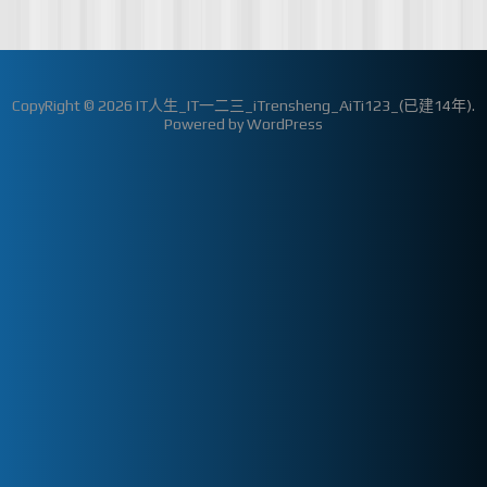
CopyRight © 2026
IT人生_IT一二三_iTrensheng_AiTi123_(已建14年)
.
Powered by
WordPress